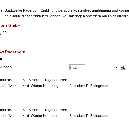
r der Stadtwerke Paderborn GmbH und berät Sie
kostenfrei, unabhängig und komp
Für die Tarife dieses Anbieters können Sie Unterlagen anfordern oder sich direkt 
rborn GmbH
g 80
 Sw Paderborn
en
tkunden
Tarif beziehen Sie Strom aus regenerativen
ocheffizienten Kraft-Wärme-Kopplung-
Bitte oben PLZ eingeben.
Tarif beziehen Sie Strom aus regenerativen
ocheffizienten Kraft-Wärme-Kopplung-
Bitte oben PLZ eingeben.