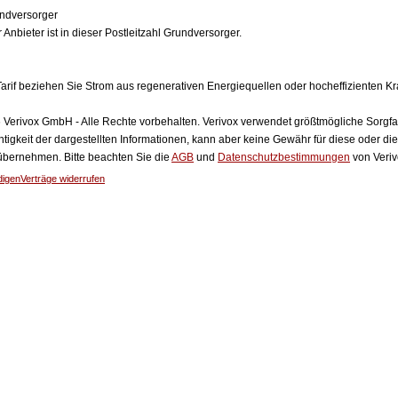
ndversorger
 Anbieter ist in dieser Postleitzahl Grundversorger.
arif beziehen Sie Strom aus regenerativen Energiequellen oder hocheffizienten 
Verivox GmbH - Alle Rechte vorbehalten. Verivox verwendet größtmögliche Sorgfalt 
htigkeit der dargestellten Informationen, kann aber keine Gewähr für diese oder die
 übernehmen. Bitte beachten Sie die
AGB
und
Datenschutzbestimmungen
von Veriv
digen
Verträge widerrufen