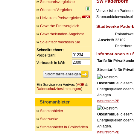
Sw Paderborn
Strompreisvergleiche
Ökostrom Vergleich
Verivox ist ein Partne
Stromanbieterwechsel. 
Heizstrom Preisvergleich
Gewerbe Preisvergleich
Stadtwerke Pade
Gewerbekunden-Angebote
Rolandswe
Anschrift
33102
So einfach wechseln Sie
Paderborn
Schnellrechner:
Informationen zu
Postleitzahl:
Tarife für Privatkund
Verbrauch in kWh:
Stromtarife für Priva
Ökostrom
Bei diesem 
Ein Service von Verivox (
AGB
&
Datenschutzbestimmungen
).
Energiequellen oder h
Anlagen.
naturstromPB
Stromanbieter
Stromanbieter
Ökostrom
Bei diesem 
Stadtwerke
Energiequellen oder h
Anlagen.
Stromanbieter in Großstädten
naturstromPB