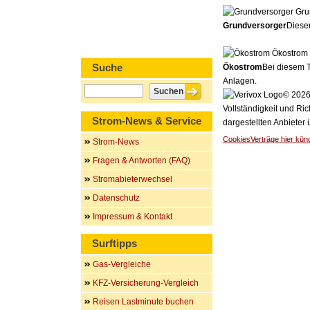
Gru
Grundversorger
Dieser
Ökostrom
Suche
Ökostrom
Bei diesem T
Anlagen.
© 2026 
Vollständigkeit und Ric
Strom-News & Service
dargestellten Anbieter
Cookies
Verträge hier kün
Strom-News
Fragen & Antworten (FAQ)
Stromabieterwechsel
Datenschutz
Impressum & Kontakt
Surftipps
Gas-Vergleiche
KFZ-Versicherung-Vergleich
Reisen Lastminute buchen