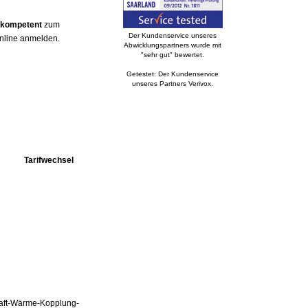
d kompetent
zum
Der Kundenservice unseres
online anmelden.
Abwicklungspartners wurde mit
"sehr gut" bewertet.
Getestet: Der Kundenservice
unseres Partners Verivox.
Tarifwechsel
Kraft-Wärme-Kopplung-