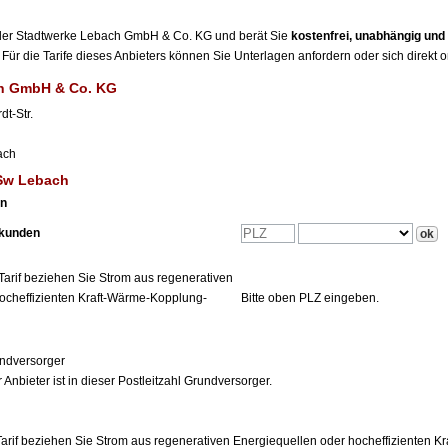
r der Stadtwerke Lebach GmbH & Co. KG und berät Sie
kostenfrei, unabhängig un
Für die Tarife dieses Anbieters können Sie Unterlagen anfordern oder sich direkt 
h GmbH & Co. KG
t-Str.
ach
 Sw Lebach
en
tkunden
Tarif beziehen Sie Strom aus regenerativen
ocheffizienten Kraft-Wärme-Kopplung-
Bitte oben PLZ eingeben.
ndversorger
 Anbieter ist in dieser Postleitzahl Grundversorger.
arif beziehen Sie Strom aus regenerativen Energiequellen oder hocheffizienten 