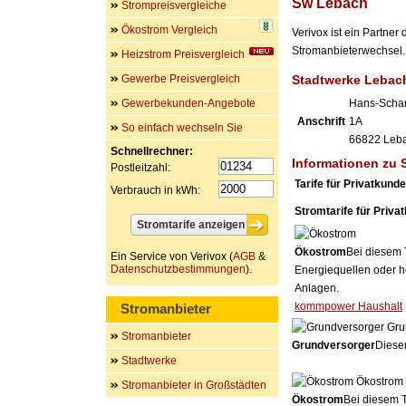
Sw Lebach
Strompreisvergleiche
Ökostrom Vergleich
Verivox ist ein Partne
Stromanbieterwechsel. 
Heizstrom Preisvergleich
Gewerbe Preisvergleich
Stadtwerke Lebac
Gewerbekunden-Angebote
Hans-Schard
Anschrift
1A
So einfach wechseln Sie
66822
Leb
Schnellrechner:
Informationen zu
Postleitzahl:
Tarife für Privatkund
Verbrauch in kWh:
Stromtarife für Priva
Ökostrom
Bei diesem 
Ein Service von Verivox (
AGB
&
Datenschutzbestimmungen
).
Energiequellen oder h
Anlagen.
kommpower Haushalt
Stromanbieter
Gru
Stromanbieter
Grundversorger
Dieser
Stadtwerke
Ökostrom
Stromanbieter in Großstädten
Ökostrom
Bei diesem T