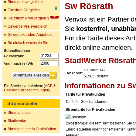
Strompreisvergleiche
Sw Rösrath
Ökostrom Vergleich
Verivox ist ein Partner
Heizstrom Preisvergleich
Gewerbe Preisvergleich
Sie
kostenfrei, unabh
Gewerbekunden-Angebote
Für die Tarife dieses An
So einfach wechseln Sie
direkt online anmelden.
Schnellrechner:
Postleitzahl:
StadtWerke Rösrat
Verbrauch in kWh:
Hauptstr. 142
Anschrift
51503
Rösrath
Informationen zu S
Ein Service von Verivox (
AGB
&
Datenschutzbestimmungen
).
Tarife für Privatkunden
Tarife für Geschäftskunden
Stromanbieter
Stromtarife für Privatkunden
Stromanbieter
Stadtwerke
Ökostrom
Bei diesem Tarif beziehen Sie S
Stromanbieter in Großstädten
Energiequellen oder hocheffizienten Kraf
Anlagen.