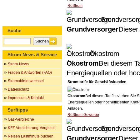
RöStrom
Grundversor
Grundversorger
Dieser 
Suche
Ökostrom
Strom-News & Service
Ökostrom
Bei diesem Ta
Strom-News
Energiequellen oder ho
Fragen & Antworten (FAQ)
Stromabieterwechsel
Stromtarife für Geschäftskunden
Datenschutz
Ökostrom
Bei diesem Tarif beziehen Sie S
Impressum & Kontakt
Energiequellen oder hocheffizienten Kraf
Anlagen.
Surftipps
RöStrom Gewerbe
Gas-Vergleiche
Grundversor
KFZ-Versicherung-Vergleich
Reisen Lastminute buchen
Grundversorger
Dieser 