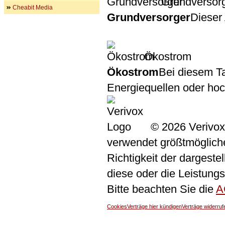
Grundversor
Cheabit Media
Grundversorger
Dieser 
Ökostrom
Ökostrom
Bei diesem Ta
Energiequellen oder ho
© 2026 Verivox
verwendet größtmögliche 
Richtigkeit der dargeste
diese oder die Leistungs
Bitte beachten Sie die
A
Cookies
Verträge hier kündigen
Verträge widerruf