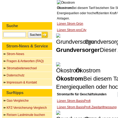
Ökostrom
Bei diesem Tarif beziehen Sie S
Energiequellen oder hocheffizienten Kraf
Anlagen.
Lünen Strom Grün
Suche
Lünen Strom proCity
Grundversor
Strom-News & Service
Grundversorger
Dieser 
Strom-News
Fragen & Antworten (FAQ)
Stromabieterwechsel
Ökostrom
Datenschutz
Ökostrom
Bei diesem Ta
Impressum & Kontakt
Energiequellen oder ho
Surftipps
Stromtarife für Geschäftskunden
Gas-Vergleiche
Lünen Strom BasisProfi
Lünen Strom BasisProfi Zweitarifmessung
KFZ-Versicherung-Vergleich
Reisen Lastminute buchen