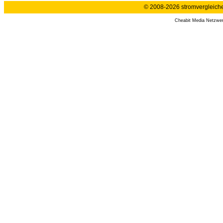
© 2008-2026 stromvergleiche.
Cheabit Media Netzwe