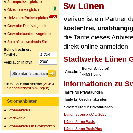
Strompreisvergleiche
Sw Lünen
Ökostrom Vergleich
Verivox ist ein Partner
Heizstrom Preisvergleich
Gewerbe Preisvergleich
kostenfrei, unabhängi
Gewerbekunden-Angebote
die Tarife dieses Anbiet
So einfach wechseln Sie
direkt online anmelden.
Schnellrechner:
Postleitzahl:
Stadtwerke Lünen
Verbrauch in kWh:
Borker Str. 56-58
Anschrift
44534
Lünen
Informationen zu S
Ein Service von Verivox (
AGB
&
Datenschutzbestimmungen
).
Tarife für Privatkunden
Tarife für Geschäftskunden
Stromanbieter
Stromtarife für Privatkunden
Stromanbieter
Lünen Strom proCity 2026
Stadtwerke
Lünen Strom Basis
Stromanbieter in Großstädten
Lünen Strom BasisPlus