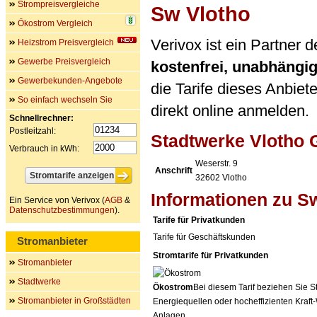
Strompreisvergleiche
Sw Vlotho
Ökostrom Vergleich
Verivox ist ein Partner
Heizstrom Preisvergleich
Gewerbe Preisvergleich
kostenfrei, unabhängi
Gewerbekunden-Angebote
die Tarife dieses Anbiet
So einfach wechseln Sie
direkt online anmelden.
Schnellrechner:
Postleitzahl:
Stadtwerke Vlotho
Verbrauch in kWh:
Weserstr. 9
Anschrift
32602
Vlotho
Informationen zu S
Ein Service von Verivox (
AGB
&
Datenschutzbestimmungen
).
Tarife für Privatkunden
Tarife für Geschäftskunden
Stromanbieter
Stromtarife für Privatkunden
Stromanbieter
Stadtwerke
Ökostrom
Bei diesem Tarif beziehen Sie S
Stromanbieter in Großstädten
Energiequellen oder hocheffizienten Kraf
Anlagen.