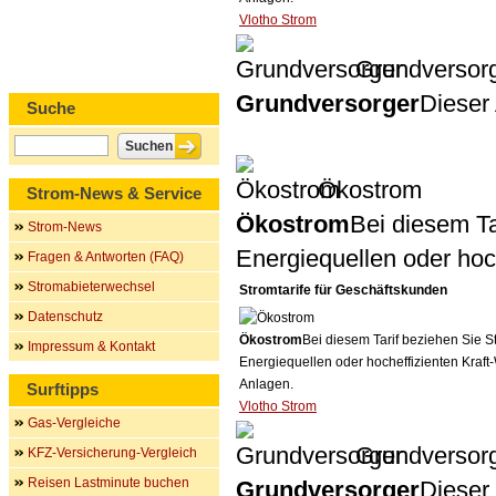
Vlotho Strom
Grundversor
Grundversorger
Dieser 
Suche
Ökostrom
Strom-News & Service
Ökostrom
Bei diesem Ta
Strom-News
Energiequellen oder ho
Fragen & Antworten (FAQ)
Stromabieterwechsel
Stromtarife für Geschäftskunden
Datenschutz
Ökostrom
Bei diesem Tarif beziehen Sie S
Impressum & Kontakt
Energiequellen oder hocheffizienten Kraf
Anlagen.
Surftipps
Vlotho Strom
Gas-Vergleiche
Grundversor
KFZ-Versicherung-Vergleich
Reisen Lastminute buchen
Grundversorger
Dieser 