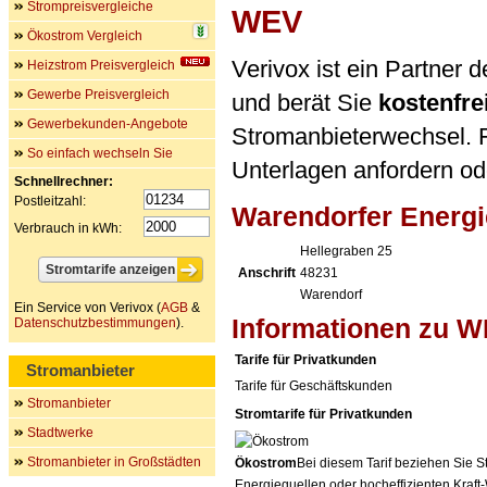
Strompreisvergleiche
WEV
Ökostrom Vergleich
Verivox ist ein Partne
Heizstrom Preisvergleich
Gewerbe Preisvergleich
und berät Sie
kostenfre
Gewerbekunden-Angebote
Stromanbieterwechsel. F
So einfach wechseln Sie
Unterlagen anfordern ode
Schnellrechner:
Postleitzahl:
Warendorfer Energ
Verbrauch in kWh:
Hellegraben 25
Anschrift
48231
Warendorf
Ein Service von Verivox (
AGB
&
Informationen zu 
Datenschutzbestimmungen
).
Tarife für Privatkunden
Stromanbieter
Tarife für Geschäftskunden
Stromanbieter
Stromtarife für Privatkunden
Stadtwerke
Stromanbieter in Großstädten
Ökostrom
Bei diesem Tarif beziehen Sie S
Energiequellen oder hocheffizienten Kraf