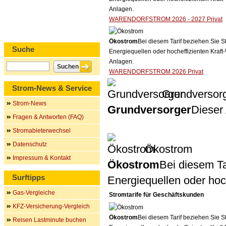
Anlagen.
WARENDORFSTROM 2026 - 2027 Privat
Ökostrom
Bei diesem Tarif beziehen Sie S
Suche
Energiequellen oder hocheffizienten Kraf
Anlagen.
WARENDORFSTROM 2026 Privat
Strom-News & Service
Grundversor
Strom-News
Grundversorger
Dieser 
Fragen & Antworten (FAQ)
Stromabieterwechsel
Datenschutz
Ökostrom
Impressum & Kontakt
Ökostrom
Bei diesem Ta
Surftipps
Energiequellen oder ho
Gas-Vergleiche
Stromtarife für Geschäftskunden
KFZ-Versicherung-Vergleich
Ökostrom
Bei diesem Tarif beziehen Sie S
Reisen Lastminute buchen