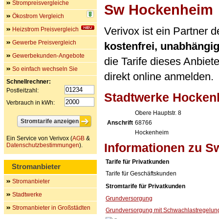
Strompreisvergleiche
Sw Hockenheim
Ökostrom Vergleich
Verivox ist ein Partner
Heizstrom Preisvergleich
Gewerbe Preisvergleich
kostenfrei, unabhängi
Gewerbekunden-Angebote
die Tarife dieses Anbiet
So einfach wechseln Sie
direkt online anmelden.
Schnellrechner:
Postleitzahl:
Stadtwerke Hocken
Verbrauch in kWh:
Obere Hauptstr. 8
Anschrift
68766
Hockenheim
Ein Service von Verivox (
AGB
&
Informationen zu 
Datenschutzbestimmungen
).
Tarife für Privatkunden
Stromanbieter
Tarife für Geschäftskunden
Stromanbieter
Stromtarife für Privatkunden
Stadtwerke
Grundversorgung
Stromanbieter in Großstädten
Grundversorgung mit Schwachlastregelun