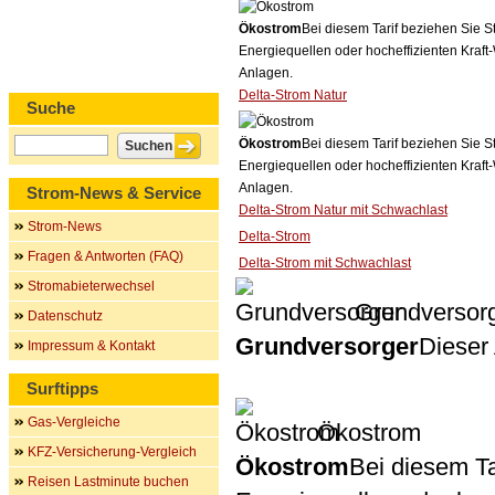
Ökostrom
Bei diesem Tarif beziehen Sie S
Energiequellen oder hocheffizienten Kraf
Anlagen.
Delta-Strom Natur
Suche
Ökostrom
Bei diesem Tarif beziehen Sie S
Energiequellen oder hocheffizienten Kraf
Anlagen.
Strom-News & Service
Delta-Strom Natur mit Schwachlast
Strom-News
Delta-Strom
Fragen & Antworten (FAQ)
Delta-Strom mit Schwachlast
Stromabieterwechsel
Grundversor
Datenschutz
Grundversorger
Dieser 
Impressum & Kontakt
Surftipps
Gas-Vergleiche
Ökostrom
KFZ-Versicherung-Vergleich
Ökostrom
Bei diesem Ta
Reisen Lastminute buchen