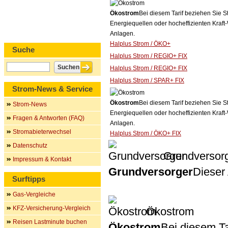
Ökostrom
Bei diesem Tarif beziehen Sie S
Energiequellen oder hocheffizienten Kraf
Anlagen.
Halplus Strom / ÖKO+
Suche
Halplus Strom / REGIO+ FIX
Halplus Strom / REGIO+ FIX
Halplus Strom / SPAR+ FIX
Strom-News & Service
Ökostrom
Bei diesem Tarif beziehen Sie S
Strom-News
Energiequellen oder hocheffizienten Kraf
Fragen & Antworten (FAQ)
Anlagen.
Stromabieterwechsel
Halplus Strom / ÖKO+ FIX
Datenschutz
Grundversor
Impressum & Kontakt
Grundversorger
Dieser 
Surftipps
Gas-Vergleiche
KFZ-Versicherung-Vergleich
Ökostrom
Reisen Lastminute buchen
Ökostrom
Bei diesem Ta