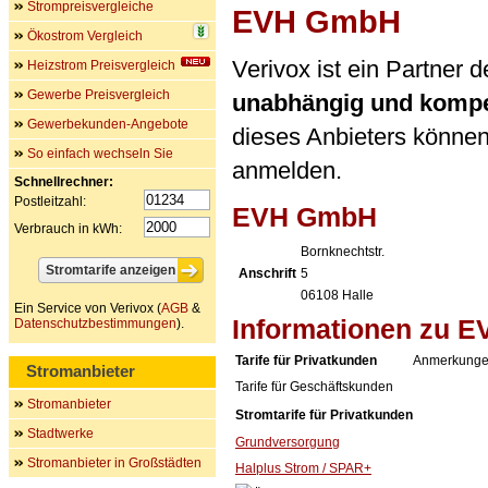
Strompreisvergleiche
EVH GmbH
Ökostrom Vergleich
Verivox ist ein Partne
Heizstrom Preisvergleich
Gewerbe Preisvergleich
unabhängig und kompe
Gewerbekunden-Angebote
dieses Anbieters können 
So einfach wechseln Sie
anmelden.
Schnellrechner:
Postleitzahl:
EVH GmbH
Verbrauch in kWh:
Bornknechtstr.
Anschrift
5
06108
Halle
Ein Service von Verivox (
AGB
&
Informationen zu 
Datenschutzbestimmungen
).
Tarife für Privatkunden
Anmerkung
Stromanbieter
Tarife für Geschäftskunden
Stromanbieter
Stromtarife für Privatkunden
Stadtwerke
Grundversorgung
Stromanbieter in Großstädten
Halplus Strom / SPAR+