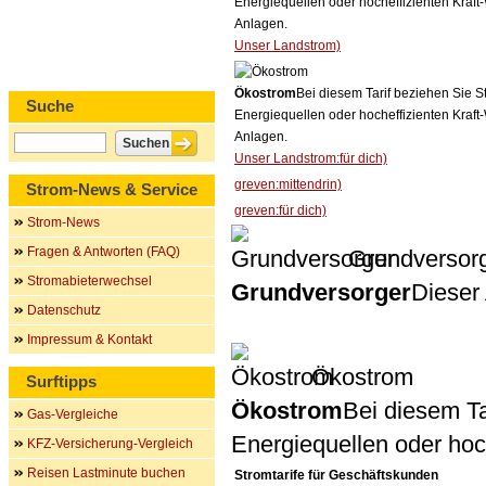
Energiequellen oder hocheffizienten Kraf
Anlagen.
Unser Landstrom)
Ökostrom
Bei diesem Tarif beziehen Sie S
Suche
Energiequellen oder hocheffizienten Kraf
Anlagen.
Unser Landstrom:für dich)
greven:mittendrin)
Strom-News & Service
greven:für dich)
Strom-News
Fragen & Antworten (FAQ)
Grundversor
Stromabieterwechsel
Grundversorger
Dieser 
Datenschutz
Impressum & Kontakt
Ökostrom
Surftipps
Ökostrom
Bei diesem Ta
Gas-Vergleiche
Energiequellen oder ho
KFZ-Versicherung-Vergleich
Reisen Lastminute buchen
Stromtarife für Geschäftskunden