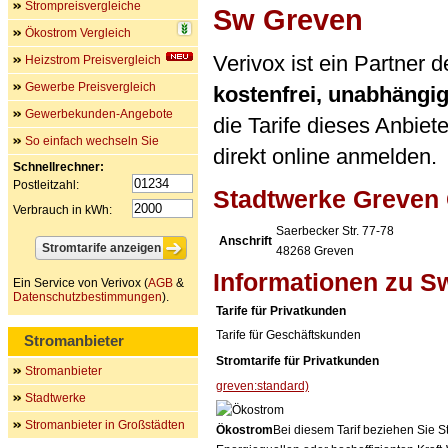
Strompreisvergleiche
Sw Greven
Ökostrom Vergleich
Verivox ist ein Partner
Heizstrom Preisvergleich
Gewerbe Preisvergleich
kostenfrei, unabhängi
Gewerbekunden-Angebote
die Tarife dieses Anbiet
So einfach wechseln Sie
direkt online anmelden.
Schnellrechner:
Postleitzahl:
Stadtwerke Greve
Verbrauch in kWh:
Saerbecker Str. 77-78
Anschrift
48268
Greven
Informationen zu S
Ein Service von Verivox (
AGB
&
Datenschutzbestimmungen
).
Tarife für Privatkunden
Tarife für Geschäftskunden
Stromanbieter
Stromtarife für Privatkunden
Stromanbieter
greven:standard)
Stadtwerke
Stromanbieter in Großstädten
Ökostrom
Bei diesem Tarif beziehen Sie S