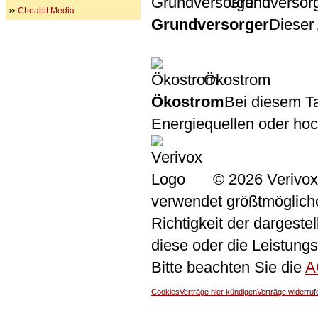
Grundversor
Cheabit Media
Grundversorger
Dieser 
Ökostrom
Ökostrom
Bei diesem Ta
Energiequellen oder ho
© 2026 Verivox
verwendet größtmögliche 
Richtigkeit der dargeste
diese oder die Leistungs
Bitte beachten Sie die
A
Cookies
Verträge hier kündigen
Verträge widerruf