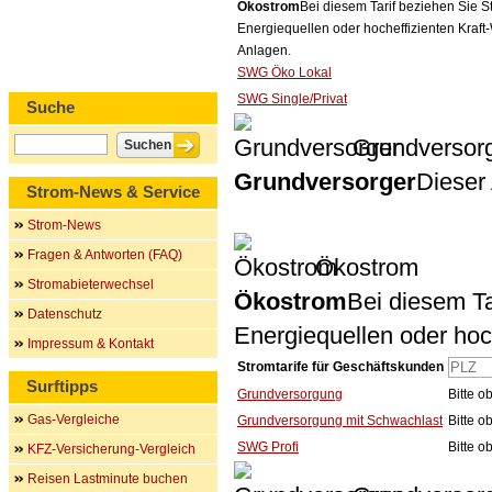
Ökostrom
Bei diesem Tarif beziehen Sie S
Energiequellen oder hocheffizienten Kraf
Anlagen.
SWG Öko Lokal
SWG Single/Privat
Suche
Grundversor
Grundversorger
Dieser 
Strom-News & Service
Strom-News
Fragen & Antworten (FAQ)
Ökostrom
Stromabieterwechsel
Ökostrom
Bei diesem Ta
Datenschutz
Energiequellen oder ho
Impressum & Kontakt
Stromtarife für Geschäftskunden
Surftipps
Grundversorgung
Bitte 
Gas-Vergleiche
Grundversorgung mit Schwachlast
Bitte 
SWG Profi
Bitte 
KFZ-Versicherung-Vergleich
Reisen Lastminute buchen