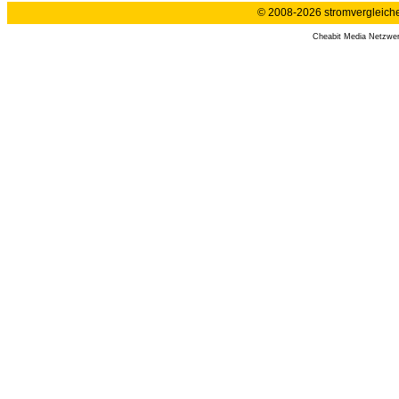
© 2008-2026 stromvergleiche.
Cheabit Media Netzwe