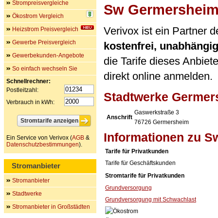
Strompreisvergleiche
Sw Germershei
Ökostrom Vergleich
Verivox ist ein Partner
Heizstrom Preisvergleich
Gewerbe Preisvergleich
kostenfrei, unabhängi
Gewerbekunden-Angebote
die Tarife dieses Anbiet
So einfach wechseln Sie
direkt online anmelden.
Schnellrechner:
Postleitzahl:
Stadtwerke Germe
Verbrauch in kWh:
Gaswerkstraße 3
Anschrift
76726
Germersheim
Informationen zu 
Ein Service von Verivox (
AGB
&
Datenschutzbestimmungen
).
Tarife für Privatkunden
Tarife für Geschäftskunden
Stromanbieter
Stromtarife für Privatkunden
Stromanbieter
Grundversorgung
Stadtwerke
Grundversorgung mit Schwachlast
Stromanbieter in Großstädten