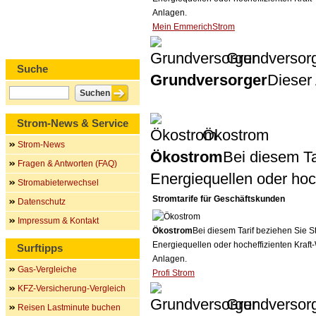
Anlagen.
Mein EmmerichStrom
Grundversor
Suche
Grundversorger
Dieser 
Strom-News & Service
Ökostrom
Strom-News
Ökostrom
Bei diesem Ta
Fragen & Antworten (FAQ)
Energiequellen oder ho
Stromabieterwechsel
Stromtarife für Geschäftskunden
Datenschutz
Impressum & Kontakt
Ökostrom
Bei diesem Tarif beziehen Sie S
Energiequellen oder hocheffizienten Kraf
Surftipps
Anlagen.
Gas-Vergleiche
Profi Strom
KFZ-Versicherung-Vergleich
Grundversor
Reisen Lastminute buchen