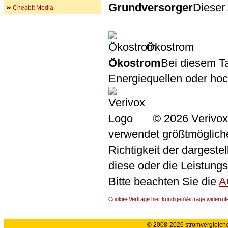
Grundversorger
Dieser 
Cheabit Media
Ökostrom
Ökostrom
Bei diesem Ta
Energiequellen oder ho
© 2026 Verivox
verwendet größtmögliche 
Richtigkeit der dargeste
diese oder die Leistungs
Bitte beachten Sie die
A
Cookies
Verträge hier kündigen
Verträge widerruf
© 2008-2026 stromvergleiche.