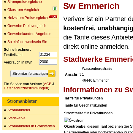
Strompreisvergleiche
Sw Emmerich
Ökostrom Vergleich
Verivox ist ein Partner
Heizstrom Preisvergleich
Gewerbe Preisvergleich
kostenfrei, unabhängi
Gewerbekunden-Angebote
die Tarife dieses Anbiet
So einfach wechseln Sie
direkt online anmelden.
Schnellrechner:
Postleitzahl:
Stadtwerke Emmer
Verbrauch in kWh:
Wassenbergstraße
Anschrift
1
46446
Emmerich
Ein Service von Verivox (
AGB
&
Informationen zu 
Datenschutzbestimmungen
).
Tarife für Privatkunden
Stromanbieter
Tarife für Geschäftskunden
Stromanbieter
Stromtarife für Privatkunden
Stadtwerke
Stromanbieter in Großstädten
Ökostrom
Bei diesem Tarif beziehen Sie S
Energiequellen oder hocheffizienten Kraf