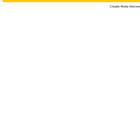
Cheabit Media Netzwe