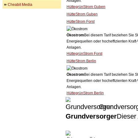
Anlagen.
Cheabit Media
HüttegrünStrom Guben
HütteStrom Guben
HütteStrom Forst
Ökostrom
Bei diesem Tarif beziehen Sie S
Energiequellen oder hocheffizienten Kraf
Anlagen.
HüttegrünStrom Forst
HütteStrom Berlin
Ökostrom
Bei diesem Tarif beziehen Sie S
Energiequellen oder hocheffizienten Kraf
Anlagen.
HüttegrünStrom Berlin
Grundversor
Grundversorger
Dieser 