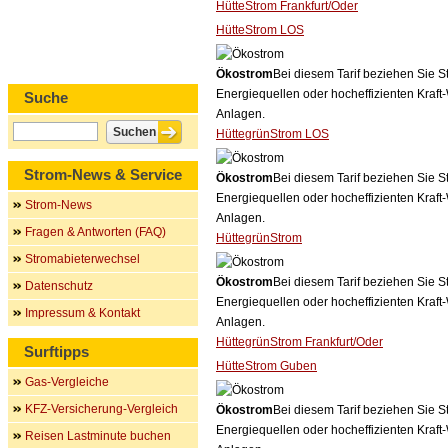
HütteStrom Frankfurt/Oder
HütteStrom LOS
Ökostrom
Bei diesem Tarif beziehen Sie S
Energiequellen oder hocheffizienten Kraf
Suche
Anlagen.
HüttegrünStrom LOS
Strom-News & Service
Ökostrom
Bei diesem Tarif beziehen Sie S
Energiequellen oder hocheffizienten Kraf
Strom-News
Anlagen.
Fragen & Antworten (FAQ)
HüttegrünStrom
Stromabieterwechsel
Ökostrom
Bei diesem Tarif beziehen Sie S
Datenschutz
Energiequellen oder hocheffizienten Kraf
Impressum & Kontakt
Anlagen.
HüttegrünStrom Frankfurt/Oder
Surftipps
HütteStrom Guben
Gas-Vergleiche
KFZ-Versicherung-Vergleich
Ökostrom
Bei diesem Tarif beziehen Sie S
Energiequellen oder hocheffizienten Kraf
Reisen Lastminute buchen