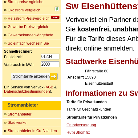
Strompreisvergleiche
Sw Eisenhüttens
Ökostrom Vergleich
Verivox ist ein Partner
Heizstrom Preisvergleich
Gewerbe Preisvergleich
Sie
kostenfrei, unabh
Gewerbekunden-Angebote
Für die Tarife dieses An
So einfach wechseln Sie
direkt online anmelden.
Schnellrechner:
Postleitzahl:
Stadtwerke Eisenh
Verbrauch in kWh:
Fährstraße 60
Anschrift
15890
Eisenhüttenstadt
Ein Service von Verivox (
AGB
&
Informationen zu S
Datenschutzbestimmungen
).
Tarife für Privatkunden
Stromanbieter
Tarife für Geschäftskunden
Stromanbieter
Stromtarife für Privatkunden
Stadtwerke
Grundversorgung
Stromanbieter in Großstädten
HütteStrom fix