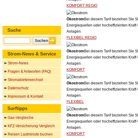
KOMFORT REGIO
Ökostrom
Bei diesem Tarif beziehen Sie S
Energiequellen oder hocheffizienten Kraf
Suche
Anlagen.
FLEXIBEL REGIO
Ökostrom
Bei diesem Tarif beziehen Sie S
Strom-News & Service
Energiequellen oder hocheffizienten Kraf
Strom-News
Anlagen.
KOMFORT
Fragen & Antworten (FAQ)
Stromabieterwechsel
Ökostrom
Bei diesem Tarif beziehen Sie S
Datenschutz
Energiequellen oder hocheffizienten Kraf
Anlagen.
Impressum & Kontakt
FLEXIBEL
Surftipps
Ökostrom
Bei diesem Tarif beziehen Sie S
Gas-Vergleiche
Energiequellen oder hocheffizienten Kraf
KFZ-Versicherung-Vergleich
Anlagen.
KOMFORT
Reisen Lastminute buchen