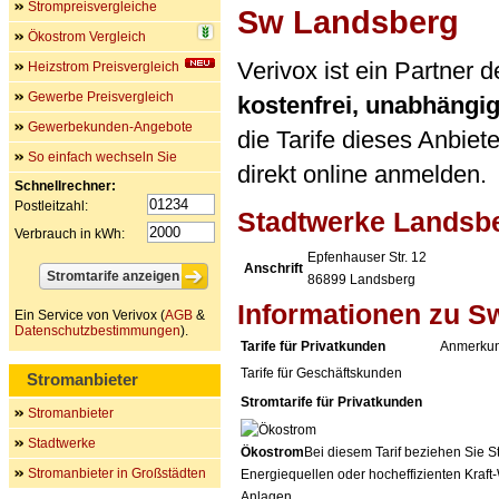
Strompreisvergleiche
Sw Landsberg
Ökostrom Vergleich
Verivox ist ein Partner
Heizstrom Preisvergleich
Gewerbe Preisvergleich
kostenfrei, unabhängi
Gewerbekunden-Angebote
die Tarife dieses Anbiet
So einfach wechseln Sie
direkt online anmelden.
Schnellrechner:
Postleitzahl:
Stadtwerke Landsb
Verbrauch in kWh:
Epfenhauser Str. 12
Anschrift
86899
Landsberg
Informationen zu S
Ein Service von Verivox (
AGB
&
Datenschutzbestimmungen
).
Tarife für Privatkunden
Anmerkun
Tarife für Geschäftskunden
Stromanbieter
Stromtarife für Privatkunden
Stromanbieter
Stadtwerke
Ökostrom
Bei diesem Tarif beziehen Sie S
Stromanbieter in Großstädten
Energiequellen oder hocheffizienten Kraf
Anlagen.