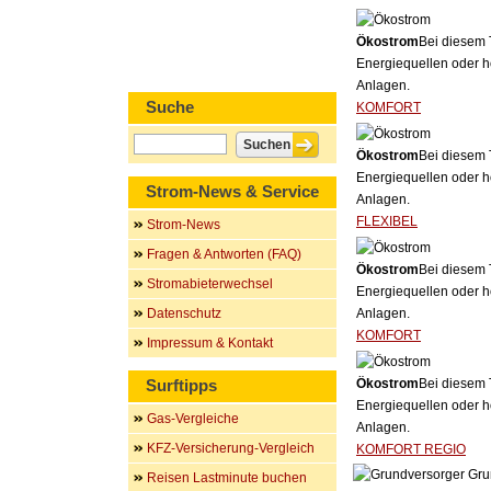
Ökostrom
Bei diesem 
Energiequellen oder h
Anlagen.
Suche
KOMFORT
Ökostrom
Bei diesem 
Energiequellen oder h
Strom-News & Service
Anlagen.
FLEXIBEL
Strom-News
Fragen & Antworten (FAQ)
Ökostrom
Bei diesem 
Stromabieterwechsel
Energiequellen oder h
Datenschutz
Anlagen.
KOMFORT
Impressum & Kontakt
Surftipps
Ökostrom
Bei diesem 
Energiequellen oder h
Gas-Vergleiche
Anlagen.
KFZ-Versicherung-Vergleich
KOMFORT REGIO
Gru
Reisen Lastminute buchen