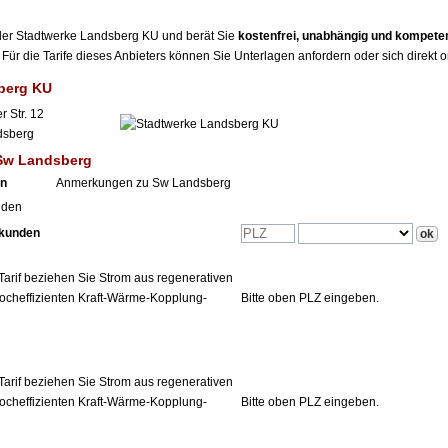
r der Stadtwerke Landsberg KU und berät Sie
kostenfrei, unabhängig und kompete
Für die Tarife dieses Anbieters können Sie Unterlagen anfordern oder sich direkt 
berg KU
 Str. 12
dsberg
 Sw Landsberg
en
Anmerkungen zu Sw Landsberg
nden
tkunden
Tarif beziehen Sie Strom aus regenerativen
ocheffizienten Kraft-Wärme-Kopplung-
Bitte oben PLZ eingeben.
Tarif beziehen Sie Strom aus regenerativen
ocheffizienten Kraft-Wärme-Kopplung-
Bitte oben PLZ eingeben.