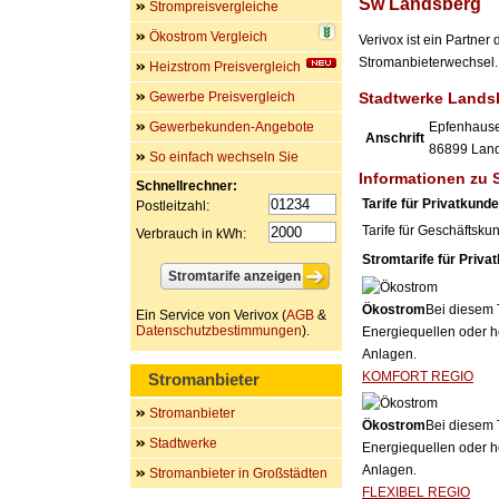
Sw Landsberg
Strompreisvergleiche
Ökostrom Vergleich
Verivox ist ein Partne
Stromanbieterwechsel. 
Heizstrom Preisvergleich
Gewerbe Preisvergleich
Stadtwerke Lands
Gewerbekunden-Angebote
Epfenhauser
Anschrift
86899
Lan
So einfach wechseln Sie
Informationen zu
Schnellrechner:
Tarife für Privatkund
Postleitzahl:
Tarife für Geschäftsku
Verbrauch in kWh:
Stromtarife für Priva
Ökostrom
Bei diesem 
Ein Service von Verivox (
AGB
&
Datenschutzbestimmungen
).
Energiequellen oder h
Anlagen.
KOMFORT REGIO
Stromanbieter
Stromanbieter
Ökostrom
Bei diesem 
Stadtwerke
Energiequellen oder h
Anlagen.
Stromanbieter in Großstädten
FLEXIBEL REGIO