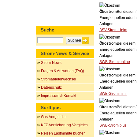
Ökostrom
Bei diesem 
Energiequellen oder h
Anlagen.
Suche
BSV-Strom Heim
Ökostrom
Bei diesem 
Energiequellen oder h
Strom-News & Service
Anlagen.
SWB-Strom online
Strom-News
Fragen & Antworten (FAQ)
Ökostrom
Bei diesem 
Stromabieterwechsel
Energiequellen oder h
Datenschutz
Anlagen.
SWB-Strom mini
Impressum & Kontakt
Surftipps
Ökostrom
Bei diesem 
Energiequellen oder h
Gas-Vergleiche
Anlagen.
KFZ-Versicherung-Vergleich
SWB-Strom plus
Reisen Lastminute buchen