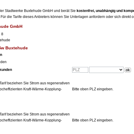
r der Stadtwerke Buxtehude GmbH und berät Sie
kostenfrei, unabhängig und komp
Für die Tarife dieses Anbieters können Sie Unterlagen anfordern oder sich direkt 
ehude GmbH
 8
tehude
 Sw Buxtehude
en
nden
tkunden
Tarif beziehen Sie Strom aus regenerativen
ocheffizienten Kraft-Wärme-Kopplung-
Bitte oben PLZ eingeben.
Tarif beziehen Sie Strom aus regenerativen
ocheffizienten Kraft-Wärme-Kopplung-
Bitte oben PLZ eingeben.