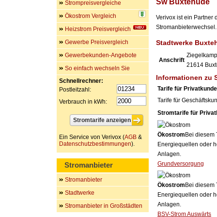
Sw Buxtehude
Strompreisvergleiche
Ökostrom Vergleich
Verivox ist ein Partne
Stromanbieterwechsel. 
Heizstrom Preisvergleich
Gewerbe Preisvergleich
Stadtwerke Buxt
Gewerbekunden-Angebote
Ziegelkamp
Anschrift
21614
Bux
So einfach wechseln Sie
Informationen zu
Schnellrechner:
Tarife für Privatkund
Postleitzahl:
Tarife für Geschäftsku
Verbrauch in kWh:
Stromtarife für Priva
Ökostrom
Bei diesem 
Ein Service von Verivox (
AGB
&
Datenschutzbestimmungen
).
Energiequellen oder h
Anlagen.
Grundversorgung
Stromanbieter
Stromanbieter
Ökostrom
Bei diesem 
Stadtwerke
Energiequellen oder h
Anlagen.
Stromanbieter in Großstädten
BSV-Strom Auswärts