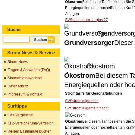
Ökostrom
Bei diesem Tarif beziehen Sie S
Energiequellen oder hocheffizienten Kraf
Anlagen.
SVSnaturstrom sorglos 27
Suche
Grundversor
Grundversorger
Dieser 
Strom-News & Service
Strom-News
Ökostrom
Fragen & Antworten (FAQ)
Ökostrom
Bei diesem Ta
Stromabieterwechsel
Energiequellen oder ho
Datenschutz
Stromtarife für Geschäftskunden
Impressum & Kontakt
SVSstrom allgemein
Surftipps
SVSstrom allgemein nacht
Gas-Vergleiche
Ökostrom
Bei diesem Tarif beziehen Sie S
KFZ-Versicherung-Vergleich
Energiequellen oder hocheffizienten Kraf
Reisen Lastminute buchen
Anlagen.