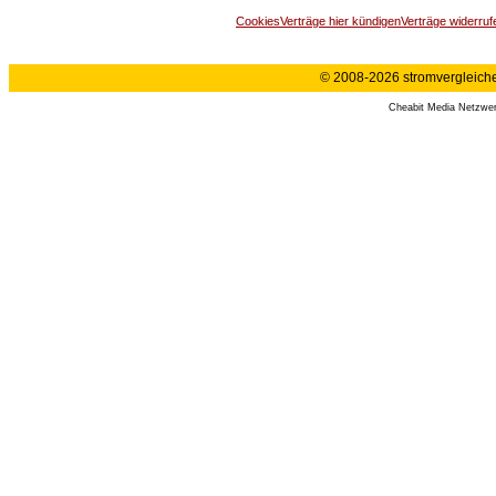
Cookies
Verträge hier kündigen
Verträge widerruf
© 2008-2026 stromvergleiche.
Cheabit Media Netzwe