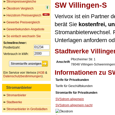
Strompreisvergleiche
SW Villingen-S
Ökostrom Vergleich
Verivox ist ein Partner
Heizstrom Preisvergleich
Gewerbe Preisvergleich
berät Sie
kostenfrei, 
Gewerbekunden-Angebote
Stromanbieterwechsel. F
So einfach wechseln Sie
Unterlagen anfordern ode
Schnellrechner:
Postleitzahl:
Stadtwerke Villin
Verbrauch in kWh:
Pforzheimer Str. 1
Anschrift
78048
Villingen-Schwenningen
Informationen zu S
Ein Service von Verivox (
AGB
&
Datenschutzbestimmungen
).
Tarife für Privatkunden
Tarife für Geschäftskunden
Stromanbieter
Stromtarife für Privatkunden
Stromanbieter
SVSstrom allgemein
Stadtwerke
SVSstrom allgemein nacht
Stromanbieter in Großstädten