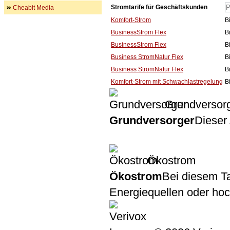
Stromtarife für Geschäftskunden
Cheabit Media
Komfort-Strom
B
BusinessStrom Flex
B
BusinessStrom Flex
B
Business StromNatur Flex
B
Business StromNatur Flex
B
Komfort-Strom mit Schwachlastregelung
B
Grundversor
Grundversorger
Dieser 
Ökostrom
Ökostrom
Bei diesem Ta
Energiequellen oder ho