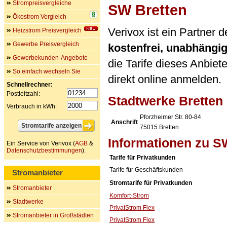
Strompreisvergleiche
SW Bretten
Ökostrom Vergleich
Verivox ist ein Partner
Heizstrom Preisvergleich
Gewerbe Preisvergleich
kostenfrei, unabhängi
Gewerbekunden-Angebote
die Tarife dieses Anbiet
So einfach wechseln Sie
direkt online anmelden.
Schnellrechner:
Postleitzahl:
Stadtwerke Brette
Verbrauch in kWh:
Pforzheimer Str. 80-84
Anschrift
75015
Bretten
Informationen zu S
Ein Service von Verivox (
AGB
&
Datenschutzbestimmungen
).
Tarife für Privatkunden
Tarife für Geschäftskunden
Stromanbieter
Stromtarife für Privatkunden
Stromanbieter
Komfort-Strom
Stadtwerke
PrivatStrom Flex
Stromanbieter in Großstädten
PrivatStrom Flex