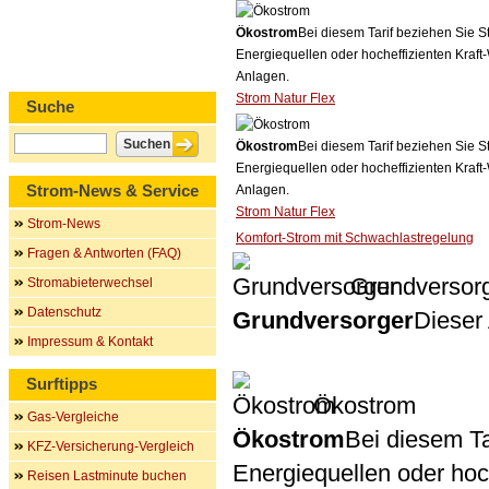
Ökostrom
Bei diesem Tarif beziehen Sie S
Energiequellen oder hocheffizienten Kraf
Anlagen.
Strom Natur Flex
Suche
Ökostrom
Bei diesem Tarif beziehen Sie S
Energiequellen oder hocheffizienten Kraf
Strom-News & Service
Anlagen.
Strom Natur Flex
Strom-News
Komfort-Strom mit Schwachlastregelung
Fragen & Antworten (FAQ)
Grundversor
Stromabieterwechsel
Datenschutz
Grundversorger
Dieser 
Impressum & Kontakt
Surftipps
Ökostrom
Gas-Vergleiche
Ökostrom
Bei diesem Ta
KFZ-Versicherung-Vergleich
Energiequellen oder ho
Reisen Lastminute buchen