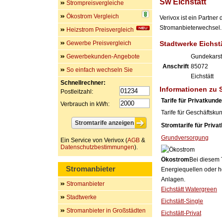
Sw Eichstätt
Strompreisvergleiche
Ökostrom Vergleich
Verivox ist ein Partne
Stromanbieterwechsel. 
Heizstrom Preisvergleich
Gewerbe Preisvergleich
Stadtwerke Eichs
Gewerbekunden-Angebote
Gundekarstr
Anschrift
85072
So einfach wechseln Sie
Eichstätt
Schnellrechner:
Informationen zu 
Postleitzahl:
Tarife für Privatkund
Verbrauch in kWh:
Tarife für Geschäftsku
Stromtarife für Priva
Grundversorgung
Ein Service von Verivox (
AGB
&
Datenschutzbestimmungen
).
Ökostrom
Bei diesem 
Stromanbieter
Energiequellen oder h
Anlagen.
Stromanbieter
Eichstätt Watergreen
Stadtwerke
Eichstätt-Single
Stromanbieter in Großstädten
Eichstätt-Privat