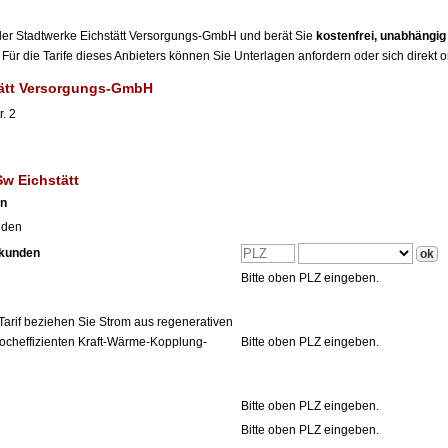
r der Stadtwerke Eichstätt Versorgungs-GmbH und berät Sie
kostenfrei, unabhängi
Für die Tarife dieses Anbieters können Sie Unterlagen anfordern oder sich direkt 
tätt Versorgungs-GmbH
. 2
Sw Eichstätt
en
nden
tkunden
Bitte oben PLZ eingeben.
Tarif beziehen Sie Strom aus regenerativen
ocheffizienten Kraft-Wärme-Kopplung-
Bitte oben PLZ eingeben.
Bitte oben PLZ eingeben.
Bitte oben PLZ eingeben.