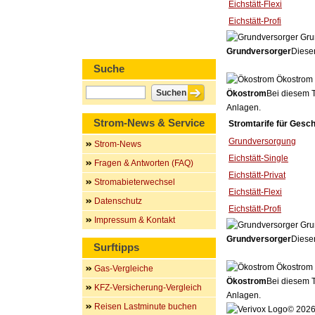
Eichstätt-Flexi
Eichstätt-Profi
Gru
Grundversorger
Dieser
Suche
Ökostrom
Ökostrom
Bei diesem T
Anlagen.
Strom-News & Service
Stromtarife für Gesc
Grundversorgung
Strom-News
Eichstätt-Single
Fragen & Antworten (FAQ)
Eichstätt-Privat
Stromabieterwechsel
Eichstätt-Flexi
Datenschutz
Eichstätt-Profi
Impressum & Kontakt
Gru
Grundversorger
Dieser
Surftipps
Ökostrom
Gas-Vergleiche
Ökostrom
Bei diesem T
KFZ-Versicherung-Vergleich
Anlagen.
Reisen Lastminute buchen
© 2026 