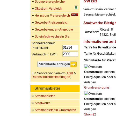
SW BB
Strompreisvergleiche
Ökostrom Vergleich
Verivox ist ein Partne
Stromanbieterwechsel. 
Heizstrom Preisvergleich
Gewerbe Preisvergleich
Stadtwerke Bieti
Gewerbekunden-Angebote
Rötestr. 8
Anschrift
74321
Biet
So einfach wechseln Sie
Informationen zu
Schnellrechner:
Tarife für Privatkund
Postleitzahl:
Tarife für Geschäftsku
Verbrauch in kWh:
Stromtarife für Priva
Ökostrom
Bei diesem 
Ein Service von Verivox (
AGB
&
Datenschutzbestimmungen
).
Energiequellen oder h
Anlagen.
Grundversorgung
Stromanbieter
Stromanbieter
Ökostrom
Bei diesem 
Stadtwerke
Energiequellen oder h
Anlagen.
Stromanbieter in Großstädten
Ström12