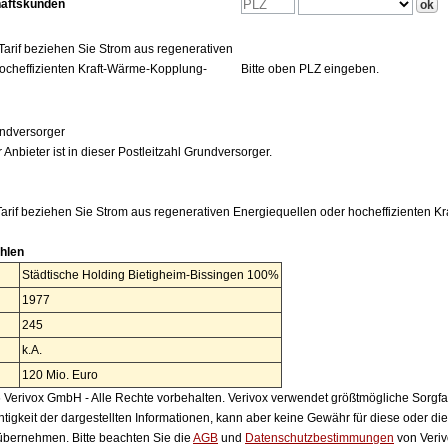
häftskunden
Tarif beziehen Sie Strom aus regenerativen
ocheffizienten Kraft-Wärme-Kopplung-
Bitte oben PLZ eingeben.
ndversorger
 Anbieter ist in dieser Postleitzahl Grundversorger.
arif beziehen Sie Strom aus regenerativen Energiequellen oder hocheffizienten 
hlen
Städtische Holding Bietigheim-Bissingen 100%
1977
245
k.A.
120 Mio. Euro
Verivox GmbH - Alle Rechte vorbehalten. Verivox verwendet größtmögliche Sorgfalt 
htigkeit der dargestellten Informationen, kann aber keine Gewähr für diese oder die
 übernehmen. Bitte beachten Sie die
AGB
und
Datenschutzbestimmungen
von Veriv