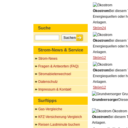
Ökostrom
Bei diesem 
Energiequellen oder h
Anlagen.
Suche
Ström24
Ökostrom
Bei diesem 
Energiequellen oder h
Strom-News & Service
Anlagen.
Ström12
Strom-News
Fragen & Antworten (FAQ)
Ökostrom
Bei diesem 
Stromabieterwechsel
Energiequellen oder h
Datenschutz
Anlagen.
Ström12
Impressum & Kontakt
Gru
Grundversorger
Dieser
Surftipps
Gas-Vergleiche
Ökostrom
KFZ-Versicherung-Vergleich
Ökostrom
Bei diesem T
Anlagen.
Reisen Lastminute buchen