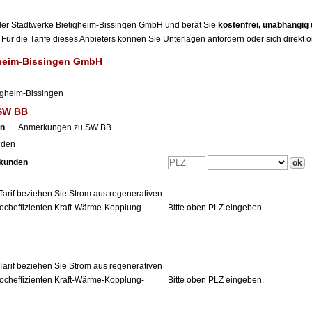
r der Stadtwerke Bietigheim-Bissingen GmbH und berät Sie
kostenfrei, unabhängig
Für die Tarife dieses Anbieters können Sie Unterlagen anfordern oder sich direkt 
gheim-Bissingen GmbH
igheim-Bissingen
 SW BB
en
Anmerkungen zu SW BB
nden
tkunden
Tarif beziehen Sie Strom aus regenerativen
ocheffizienten Kraft-Wärme-Kopplung-
Bitte oben PLZ eingeben.
Tarif beziehen Sie Strom aus regenerativen
ocheffizienten Kraft-Wärme-Kopplung-
Bitte oben PLZ eingeben.