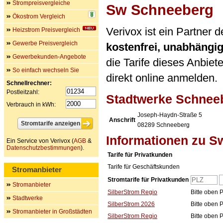
Strompreisvergleiche
Sw Schneeberg
Ökostrom Vergleich
Verivox ist ein Partner
Heizstrom Preisvergleich
Gewerbe Preisvergleich
kostenfrei, unabhängi
Gewerbekunden-Angebote
die Tarife dieses Anbiet
So einfach wechseln Sie
direkt online anmelden.
Schnellrechner:
Postleitzahl:
Stadtwerke Schne
Verbrauch in kWh:
Joseph-Haydn-Straße 5
Anschrift
08289
Schneeberg
Informationen zu 
Ein Service von Verivox (
AGB
&
Datenschutzbestimmungen
).
Tarife für Privatkunden
Tarife für Geschäftskunden
Stromanbieter
Stromtarife für Privatkunden
Stromanbieter
SilberStrom Regio
Bitte oben 
Stadtwerke
SilberStrom 2026
Bitte oben 
Stromanbieter in Großstädten
SilberStrom Regio
Bitte oben 