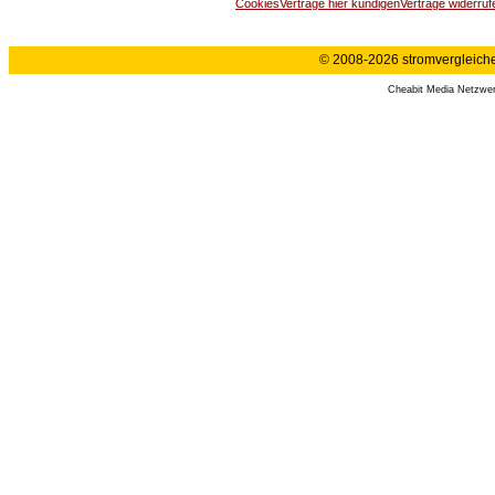
Cookies
Verträge hier kündigen
Verträge widerruf
© 2008-2026 stromvergleiche.
Cheabit Media Netzwe