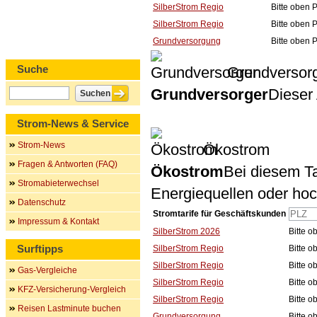
SilberStrom Regio
Bitte oben 
SilberStrom Regio
Bitte oben 
Grundversorgung
Bitte oben 
Suche
Grundversor
Grundversorger
Dieser 
Strom-News & Service
Strom-News
Ökostrom
Fragen & Antworten (FAQ)
Ökostrom
Bei diesem Ta
Stromabieterwechsel
Energiequellen oder ho
Datenschutz
Stromtarife für Geschäftskunden
Impressum & Kontakt
SilberStrom 2026
Bitte 
Surftipps
SilberStrom Regio
Bitte 
SilberStrom Regio
Bitte 
Gas-Vergleiche
SilberStrom Regio
Bitte 
KFZ-Versicherung-Vergleich
SilberStrom Regio
Bitte 
Reisen Lastminute buchen
Grundversorgung
Bitte 