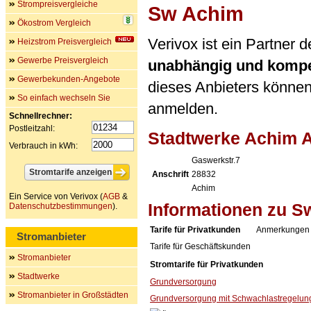
Strompreisvergleiche
Sw Achim
Ökostrom Vergleich
Verivox ist ein Partner
Heizstrom Preisvergleich
Gewerbe Preisvergleich
unabhängig und kompe
Gewerbekunden-Angebote
dieses Anbieters können 
So einfach wechseln Sie
anmelden.
Schnellrechner:
Postleitzahl:
Stadtwerke Achim 
Verbrauch in kWh:
Gaswerkstr.7
Anschrift
28832
Achim
Ein Service von Verivox (
AGB
&
Informationen zu S
Datenschutzbestimmungen
).
Tarife für Privatkunden
Anmerkungen 
Stromanbieter
Tarife für Geschäftskunden
Stromanbieter
Stromtarife für Privatkunden
Stadtwerke
Grundversorgung
Stromanbieter in Großstädten
Grundversorgung mit Schwachlastregelun