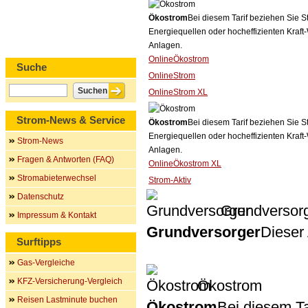
Ökostrom
Bei diesem Tarif beziehen Sie S
Energiequellen oder hocheffizienten Kraf
Anlagen.
OnlineÖkostrom
Suche
OnlineStrom
OnlineStrom XL
Strom-News & Service
Ökostrom
Bei diesem Tarif beziehen Sie S
Energiequellen oder hocheffizienten Kraf
Strom-News
Anlagen.
Fragen & Antworten (FAQ)
OnlineÖkostrom XL
Stromabieterwechsel
Strom-Aktiv
Datenschutz
Grundversor
Impressum & Kontakt
Grundversorger
Dieser 
Surftipps
Gas-Vergleiche
KFZ-Versicherung-Vergleich
Ökostrom
Reisen Lastminute buchen
Ökostrom
Bei diesem Ta