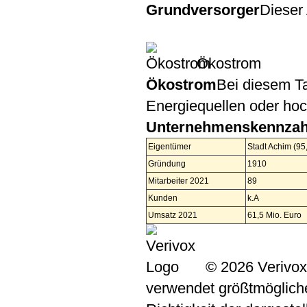
Grundversorger
Dieser 
Ökostrom
Ökostrom
Bei diesem Ta
Energiequellen oder ho
Unternehmenskennzah
Eigentümer
Stadt Achim (95
Gründung
1910
Mitarbeiter 2021
89
Kunden
k.A
Umsatz 2021
61,5 Mio. Euro
© 2026 Verivox
verwendet größtmögliche 