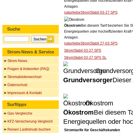
Energiequellen oder hocheffizienten Kraf
Anlagen.
naturliebeStromStabil 03-27 SPS
Ökostrom
Bei diesem Tarif beziehen Sie S
Suche
Energiequellen oder hocheffizienten Kraf
Anlagen.
naturliebeStromStabil 27-03 SPS
StromStabil 03-27 SPS
Strom-News & Service
StromStabil 03-27 SPS SL
Strom-News
Fragen & Antworten (FAQ)
Grundversor
Stromabieterwechsel
Grundversorger
Dieser 
Datenschutz
Impressum & Kontakt
Ökostrom
Surftipps
Ökostrom
Bei diesem Ta
Gas-Vergleiche
Energiequellen oder ho
KFZ-Versicherung-Vergleich
Reisen Lastminute buchen
Stromtarife für Geschäftskunden