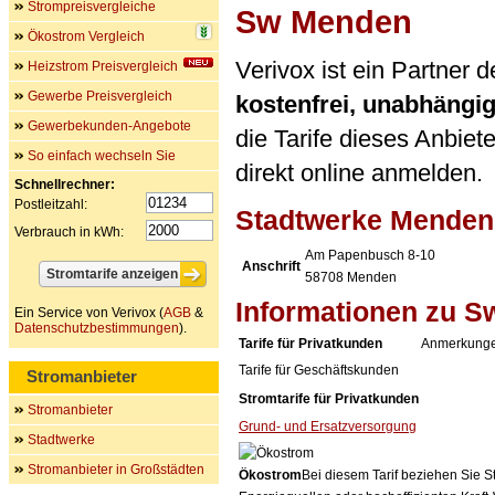
Strompreisvergleiche
Sw Menden
Ökostrom Vergleich
Verivox ist ein Partner
Heizstrom Preisvergleich
Gewerbe Preisvergleich
kostenfrei, unabhängi
Gewerbekunden-Angebote
die Tarife dieses Anbiet
So einfach wechseln Sie
direkt online anmelden.
Schnellrechner:
Postleitzahl:
Stadtwerke Mende
Verbrauch in kWh:
Am Papenbusch 8-10
Anschrift
58708
Menden
Informationen zu 
Ein Service von Verivox (
AGB
&
Datenschutzbestimmungen
).
Tarife für Privatkunden
Anmerkung
Tarife für Geschäftskunden
Stromanbieter
Stromtarife für Privatkunden
Stromanbieter
Grund- und Ersatzversorgung
Stadtwerke
Stromanbieter in Großstädten
Ökostrom
Bei diesem Tarif beziehen Sie S