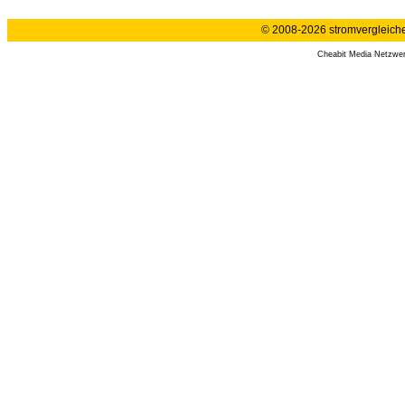
© 2008-2026 stromvergleiche.
Cheabit Media Netzwe