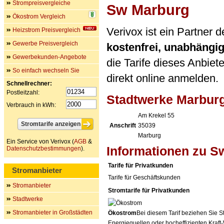
Strompreisvergleiche
Sw Marburg
Ökostrom Vergleich
Verivox ist ein Partner
Heizstrom Preisvergleich
Gewerbe Preisvergleich
kostenfrei, unabhängi
Gewerbekunden-Angebote
die Tarife dieses Anbiet
So einfach wechseln Sie
direkt online anmelden.
Schnellrechner:
Postleitzahl:
Stadtwerke Marbu
Verbrauch in kWh:
Am Krekel 55
Anschrift
35039
Marburg
Ein Service von Verivox (
AGB
&
Informationen zu S
Datenschutzbestimmungen
).
Tarife für Privatkunden
Stromanbieter
Tarife für Geschäftskunden
Stromanbieter
Stromtarife für Privatkunden
Stadtwerke
Stromanbieter in Großstädten
Ökostrom
Bei diesem Tarif beziehen Sie S
Energiequellen oder hocheffizienten Kraf