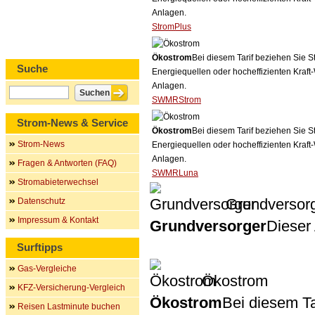
Anlagen.
StromPlus
Ökostrom
Bei diesem Tarif beziehen Sie S
Suche
Energiequellen oder hocheffizienten Kraf
Anlagen.
SWMRStrom
Strom-News & Service
Ökostrom
Bei diesem Tarif beziehen Sie S
Strom-News
Energiequellen oder hocheffizienten Kraf
Anlagen.
Fragen & Antworten (FAQ)
SWMRLuna
Stromabieterwechsel
Grundversor
Datenschutz
Impressum & Kontakt
Grundversorger
Dieser 
Surftipps
Gas-Vergleiche
Ökostrom
KFZ-Versicherung-Vergleich
Ökostrom
Bei diesem Ta
Reisen Lastminute buchen