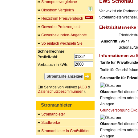
EWS Schönau
Strompreisvergleiche
Ökostrom Vergleich
Verivox ist ein Partne
Stromanbieterwechsel. 
Heizstrom Preisvergleich
Gewerbe Preisvergleich
Elektrizitätswerk
Gewerbekunden-Angebote
Friedrichst
Anschrift
79677
So einfach wechseln Sie
Schönau/S
Schnellrechner:
Informationen zu
Postleitzahl:
Tarife für Privatkund
Verbrauch in kWh:
Tarife für Geschäftsku
Stromtarife für Priva
Ein Service von Verivox (
AGB
&
Datenschutzbestimmungen
).
Ökostrom
Bei diesem 
Energiequellen oder h
Anlagen.
Stromanbieter
Grundversorgung Öko
Stromanbieter
Stadtwerke
Ökostrom
Bei diesem 
Energiequellen oder h
Stromanbieter in Großstädten
Anlagen.