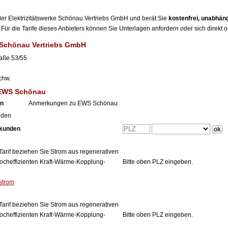
r der Elektrizitätswerke Schönau Vertriebs GmbH und berät Sie
kostenfrei, unabhän
Für die Tarife dieses Anbieters können Sie Unterlagen anfordern oder sich direkt 
e Schönau Vertriebs GmbH
raße 53/55
chw.
 EWS Schönau
en
Anmerkungen zu EWS Schönau
nden
tkunden
Tarif beziehen Sie Strom aus regenerativen
ocheffizienten Kraft-Wärme-Kopplung-
Bitte oben PLZ eingeben.
strom
Tarif beziehen Sie Strom aus regenerativen
ocheffizienten Kraft-Wärme-Kopplung-
Bitte oben PLZ eingeben.