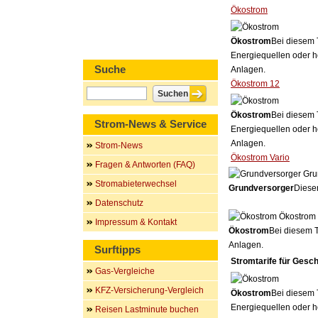
Ökostrom
Ökostrom
Bei diesem 
Energiequellen oder h
Suche
Anlagen.
Ökostrom 12
Ökostrom
Bei diesem 
Strom-News & Service
Energiequellen oder h
Anlagen.
Strom-News
Ökostrom Vario
Fragen & Antworten (FAQ)
Gru
Stromabieterwechsel
Grundversorger
Dieser
Datenschutz
Ökostrom
Impressum & Kontakt
Ökostrom
Bei diesem T
Anlagen.
Surftipps
Stromtarife für Gesc
Gas-Vergleiche
KFZ-Versicherung-Vergleich
Ökostrom
Bei diesem 
Energiequellen oder h
Reisen Lastminute buchen