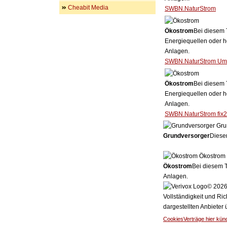
Cheabit Media
SWBN.NaturStrom
Ökostrom
Bei diesem 
Energiequellen oder h
Anlagen.
SWBN.NaturStrom Um
Ökostrom
Bei diesem 
Energiequellen oder h
Anlagen.
SWBN.NaturStrom fix
Gru
Grundversorger
Dieser
Ökostrom
Ökostrom
Bei diesem T
Anlagen.
© 2026 
Vollständigkeit und Ric
dargestellten Anbieter
Cookies
Verträge hier kün