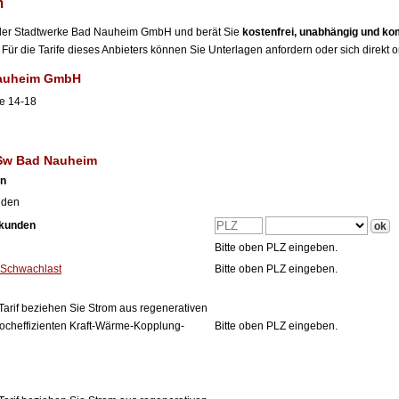
m
er der Stadtwerke Bad Nauheim GmbH und berät Sie
kostenfrei, unabhängig und ko
Für die Tarife dieses Anbieters können Sie Unterlagen anfordern oder sich direkt 
Nauheim GmbH
e 14-18
 Sw Bad Nauheim
en
nden
tkunden
Bitte oben PLZ eingeben.
 Schwachlast
Bitte oben PLZ eingeben.
Tarif beziehen Sie Strom aus regenerativen
ocheffizienten Kraft-Wärme-Kopplung-
Bitte oben PLZ eingeben.