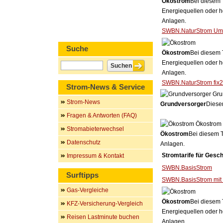
Ökostrom
Bei diesem 
Energiequellen oder h
Anlagen.
SWBN.NaturStrom Um
Suche
Ökostrom
Bei diesem 
Energiequellen oder h
Anlagen.
SWBN.NaturStrom fix
Strom-News & Service
Gru
Strom-News
Grundversorger
Dieser
Fragen & Antworten (FAQ)
Ökostrom
Stromabieterwechsel
Ökostrom
Bei diesem T
Datenschutz
Anlagen.
Stromtarife für Gesc
Impressum & Kontakt
SWBN.BasisStrom
Surftipps
SWBN.BasisStrom mit
Gas-Vergleiche
Ökostrom
Bei diesem 
KFZ-Versicherung-Vergleich
Energiequellen oder h
Reisen Lastminute buchen
Anlagen.