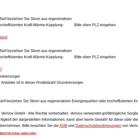
Tarif beziehen Sie Strom aus regenerativen
ocheffizienten Kraft-Wärme-Kopplung-
Bitte oben PLZ eingeben.
land
Tarif beziehen Sie Strom aus regenerativen
ocheffizienten Kraft-Wärme-Kopplung-
Bitte oben PLZ eingeben.
27
ndversorger
 Anbieter ist in dieser Postleitzahl Grundversorger.
arif beziehen Sie Strom aus regenerativen Energiequellen oder hocheffizienten 
Verivox GmbH - Alle Rechte vorbehalten. Verivox verwendet größtmögliche Sorgfalt 
htigkeit der dargestellten Informationen, kann aber keine Gewähr für diese oder die
 übernehmen. Bitte beachten Sie die
AGB
und
Datenschutzbestimmungen
von Veriv
digen
Verträge widerrufen