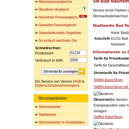
Sw Bad Nauhei
Strompreisvergleiche
Ökostrom Vergleich
Verivox ist ein Partn
Stromanbieterwechsel. 
Heizstrom Preisvergleich
Gewerbe Preisvergleich
Stadtwerke Bad 
Gewerbekunden-Angebote
Hohe Straß
Anschrift
61231
Bad
So einfach wechseln Sie
Nauheim
Schnellrechner:
Informationen zu
Postleitzahl:
Tarife für Privatkund
Verbrauch in kWh:
Tarife für Geschäftsku
Stromtarife für Priva
SWBN.BasisStrom
Ein Service von Verivox (
AGB
&
Datenschutzbestimmungen
).
SWBN.BasisStrom mit
Stromanbieter
Ökostrom
Bei diesem 
Energiequellen oder h
Stromanbieter
Anlagen.
Stadtwerke
SWBN.NaturStrom
Stromanbieter in Großstädten