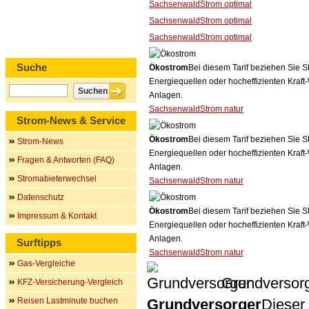
SachsenwaldStrom optimal
SachsenwaldStrom optimal
SachsenwaldStrom optimal
Suche
Ökostrom
Bei diesem Tarif beziehen Sie S
Energiequellen oder hocheffizienten Kraf
Anlagen.
SachsenwaldStrom natur
Strom-News & Service
Ökostrom
Bei diesem Tarif beziehen Sie S
Strom-News
Energiequellen oder hocheffizienten Kraf
Fragen & Antworten (FAQ)
Anlagen.
Stromabieterwechsel
SachsenwaldStrom natur
Datenschutz
Ökostrom
Bei diesem Tarif beziehen Sie S
Impressum & Kontakt
Energiequellen oder hocheffizienten Kraf
Anlagen.
Surftipps
SachsenwaldStrom natur
Gas-Vergleiche
Grundversor
KFZ-Versicherung-Vergleich
Reisen Lastminute buchen
Grundversorger
Dieser 