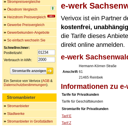
Strompreisvergleiche
e-werk Sachsen
Ökostrom Vergleich
Verivox ist ein Partner
Heizstrom Preisvergleich
Gewerbe Preisvergleich
kostenfrei, unabhängi
Gewerbekunden-Angebote
die Tarife dieses Anbiet
So einfach wechseln Sie
direkt online anmelden.
Schnellrechner:
Postleitzahl:
e-werk Sachsenwa
Verbrauch in kWh:
Hermann-Körner-Straße
Anschrift
61
21465
Reinbek
Ein Service von Verivox (
AGB
&
Informationen zu e
Datenschutzbestimmungen
).
Tarife für Privatkunden
Stromanbieter
Tarife für Geschäftskunden
Stromanbieter
Stromtarife für Privatkunden
Stadtwerke
Tarif E
Stromanbieter in Großstädten
Tarif Z