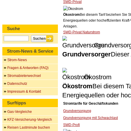
SWD-Privat
Ökostrom
Bei diesem Tarif beziehen Sie S
Energiequellen oder hocheffizienten Kraf
Anlagen.
Suche
SWD-Privat Naturstrom
Grundversor
Strom-News & Service
Grundversorger
Dieser 
Strom-News
Fragen & Antworten (FAQ)
Ökostrom
Stromabieterwechsel
Datenschutz
Ökostrom
Bei diesem Ta
Impressum & Kontakt
Energiequellen oder ho
Surftipps
Stromtarife für Geschäftskunden
Grundversorgung
Gas-Vergleiche
Grundversorgung mit Schwachlast
KFZ-Versicherung-Vergleich
SWD-Profi
Reisen Lastminute buchen