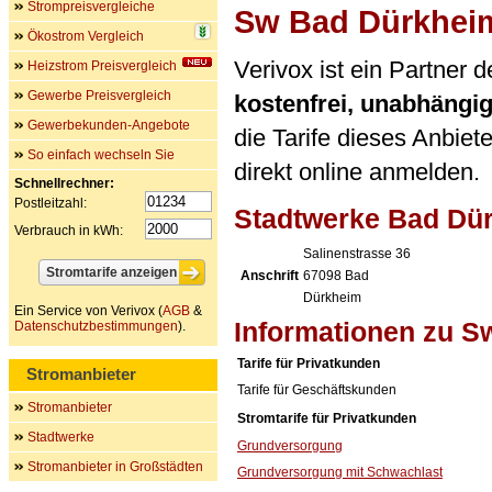
Strompreisvergleiche
Sw Bad Dürkhei
Ökostrom Vergleich
Verivox ist ein Partner
Heizstrom Preisvergleich
Gewerbe Preisvergleich
kostenfrei, unabhängi
Gewerbekunden-Angebote
die Tarife dieses Anbiet
So einfach wechseln Sie
direkt online anmelden.
Schnellrechner:
Postleitzahl:
Stadtwerke Bad D
Verbrauch in kWh:
Salinenstrasse 36
Anschrift
67098
Bad
Dürkheim
Ein Service von Verivox (
AGB
&
Informationen zu 
Datenschutzbestimmungen
).
Tarife für Privatkunden
Stromanbieter
Tarife für Geschäftskunden
Stromanbieter
Stromtarife für Privatkunden
Stadtwerke
Grundversorgung
Stromanbieter in Großstädten
Grundversorgung mit Schwachlast