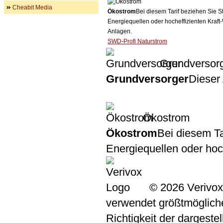
Cheabit Media
Ökostrom
Bei diesem Tarif beziehen Sie S
Energiequellen oder hocheffizienten Kraf
Anlagen.
SWD-Profi Naturstrom
Grundversor
Grundversorger
Dieser 
Ökostrom
Ökostrom
Bei diesem Ta
Energiequellen oder ho
© 2026 Verivox
verwendet größtmögliche 
Richtigkeit der dargeste