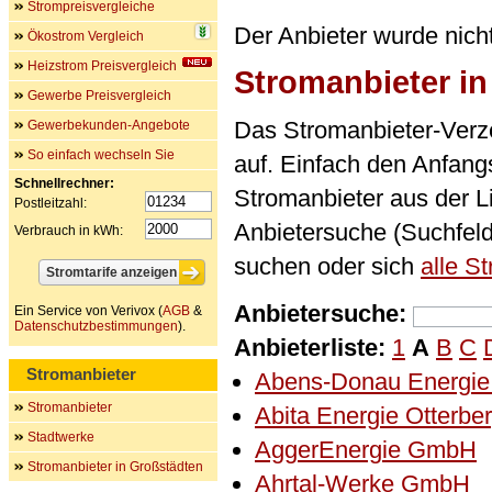
Strompreisvergleiche
Der Anbieter wurde nich
Ökostrom Vergleich
Heizstrom Preisvergleich
Stromanbieter i
Gewerbe Preisvergleich
Das Stromanbieter-Verze
Gewerbekunden-Angebote
So einfach wechseln Sie
auf. Einfach den Anfan
Schnellrechner:
Stromanbieter aus der L
Postleitzahl:
Anbietersuche (Suchfel
Verbrauch in kWh:
suchen oder sich
alle S
Anbietersuche:
Ein Service von Verivox (
AGB
&
Datenschutzbestimmungen
).
Anbieterliste:
1
A
B
C
Stromanbieter
Abens-Donau Energi
Stromanbieter
Abita Energie Otterb
Stadtwerke
AggerEnergie GmbH
Stromanbieter in Großstädten
Ahrtal-Werke GmbH