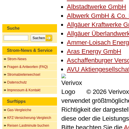
Albstadtwerke GmbH
Albwerk GmbH & Co.
Allgäuer Kraftwerke 
Suche
Allgäuer Überlandwe
Ammer-Loisach Ener
Strom-News & Service
Aras Energy GmbH
Aschaffenburger Ver
Strom-News
Fragen & Antworten (FAQ)
AVU Aktiengesellscha
Stromabieterwechsel
Datenschutz
Impressum & Kontakt
© 2026 Verivox
verwendet größtmögliche 
Surftipps
Richtigkeit der dargeste
Gas-Vergleiche
diese oder die Leistungs
KFZ-Versicherung-Vergleich
Reisen Lastminute buchen
Bitte beachten Sie die
A