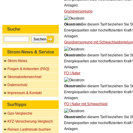
Anlagen.
Grundversorgung
Ökostrom
Bei diesem Tarif beziehen Sie S
Suche
Energiequellen oder hocheffizienten Kraf
Anlagen.
Grundversorgung mit Schwachlastregelun
Strom-News & Service
Ökostrom
Bei diesem Tarif beziehen Sie S
Strom-News
Energiequellen oder hocheffizienten Kraf
Anlagen.
Fragen & Antworten (FAQ)
FO | Natur
Stromabieterwechsel
Datenschutz
Ökostrom
Bei diesem Tarif beziehen Sie S
Energiequellen oder hocheffizienten Kraf
Impressum & Kontakt
Anlagen.
Surftipps
FO | Natur mit Schwachlast
Gas-Vergleiche
Ökostrom
Bei diesem Tarif beziehen Sie S
KFZ-Versicherung-Vergleich
Energiequellen oder hocheffizienten Kraf
Anlagen.
Reisen Lastminute buchen