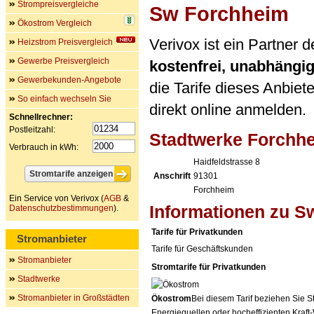
Strompreisvergleiche
Sw Forchheim
Ökostrom Vergleich
Verivox ist ein Partner
Heizstrom Preisvergleich
Gewerbe Preisvergleich
kostenfrei, unabhängi
Gewerbekunden-Angebote
die Tarife dieses Anbiet
So einfach wechseln Sie
direkt online anmelden.
Schnellrechner:
Postleitzahl:
Stadtwerke Forch
Verbrauch in kWh:
Haidfeldstrasse 8
Anschrift
91301
Forchheim
Ein Service von Verivox (
AGB
&
Informationen zu S
Datenschutzbestimmungen
).
Tarife für Privatkunden
Stromanbieter
Tarife für Geschäftskunden
Stromanbieter
Stromtarife für Privatkunden
Stadtwerke
Stromanbieter in Großstädten
Ökostrom
Bei diesem Tarif beziehen Sie S
Energiequellen oder hocheffizienten Kraf