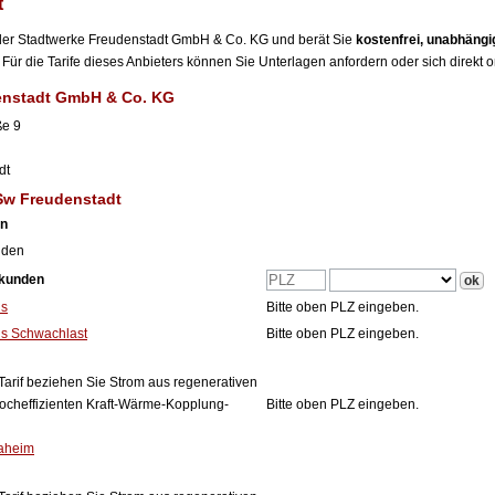
t
r der Stadtwerke Freudenstadt GmbH & Co. KG und berät Sie
kostenfrei, unabhäng
Für die Tarife dieses Anbieters können Sie Unterlagen anfordern oder sich direkt 
enstadt GmbH & Co. KG
ße 9
dt
Sw Freudenstadt
en
nden
tkunden
is
Bitte oben PLZ eingeben.
s Schwachlast
Bitte oben PLZ eingeben.
Tarif beziehen Sie Strom aus regenerativen
ocheffizienten Kraft-Wärme-Kopplung-
Bitte oben PLZ eingeben.
aheim