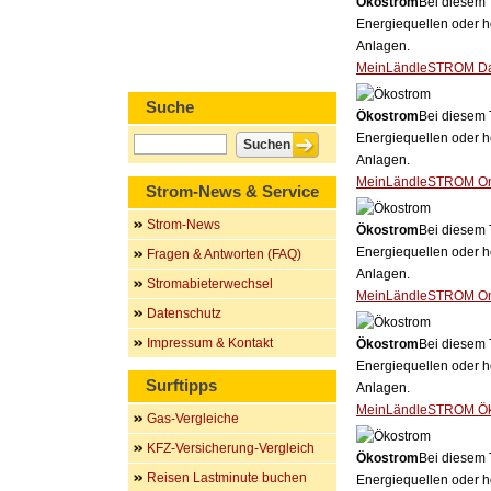
Ökostrom
Bei diesem 
Energiequellen oder h
Anlagen.
MeinLändleSTROM Dah
Suche
Ökostrom
Bei diesem 
Energiequellen oder h
Anlagen.
MeinLändleSTROM On
Strom-News & Service
Strom-News
Ökostrom
Bei diesem 
Energiequellen oder h
Fragen & Antworten (FAQ)
Anlagen.
Stromabieterwechsel
MeinLändleSTROM Onl
Datenschutz
Impressum & Kontakt
Ökostrom
Bei diesem 
Energiequellen oder h
Surftipps
Anlagen.
MeinLändleSTROM Ö
Gas-Vergleiche
KFZ-Versicherung-Vergleich
Ökostrom
Bei diesem 
Reisen Lastminute buchen
Energiequellen oder h