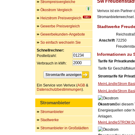
Sw Freudenstad
Strompreisvergleiche
Ökostrom Vergleich
Verivox ist ein Partne
Stromanbieterwechsel. 
Heizstrom Preisvergleich
Gewerbe Preisvergleich
Stadtwerke Freud
Gewerbekunden-Angebote
Reichsstra
Anschrift
72250
So einfach wechseln Sie
Freudensta
Schnellrechner:
Informationen zu 
Postleitzahl:
Tarife für Privatkund
Verbrauch in kWh:
Tarife für Geschäftsku
Stromtarife für Priva
MeinLändleStrom Bas
Ein Service von Verivox (
AGB
&
Datenschutzbestimmungen
).
MeinLändleStrom Basi
Stromanbieter
Ökostrom
Bei diesem 
Energiequellen oder h
Stromanbieter
Anlagen.
Stadtwerke
MeinLändleSTROM D
Stromanbieter in Großstädten