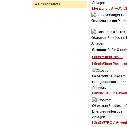
Anlagen.
Cheabit Media
MeinLändleSTROM Öko
Gru
Grundversorger
Dieser
Ökostrom
Ökostrom
Bei diesem T
Anlagen.
Stromtarife für Gesc
LändleStrom Basis+
LändleStrom Basis+ m
Ökostrom
Bei diesem 
Energiequellen oder h
Anlagen.
LändleSTROM Gewer
Ökostrom
Bei diesem 
Energiequellen oder h
Anlagen.
LändleSTROM Gewerbe