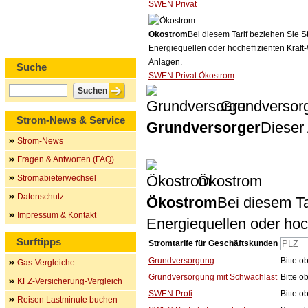
SWEN Privat
Ökostrom
Bei diesem Tarif beziehen Sie S
Energiequellen oder hocheffizienten Kraf
Anlagen.
Suche
SWEN Privat Ökostrom
Grundversor
Strom-News & Service
Grundversorger
Dieser 
Strom-News
Fragen & Antworten (FAQ)
Ökostrom
Stromabieterwechsel
Datenschutz
Ökostrom
Bei diesem Ta
Impressum & Kontakt
Energiequellen oder ho
Surftipps
Stromtarife für Geschäftskunden
Grundversorgung
Bitte 
Gas-Vergleiche
Grundversorgung mit Schwachlast
Bitte 
KFZ-Versicherung-Vergleich
SWEN Profi
Bitte 
Reisen Lastminute buchen