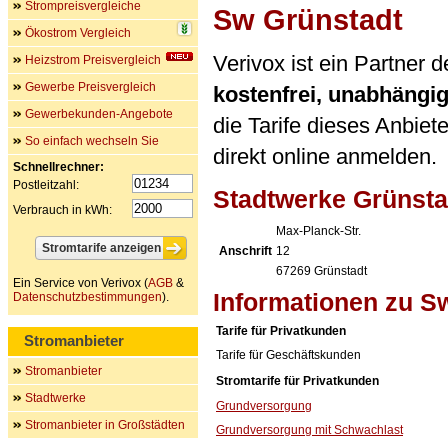
Strompreisvergleiche
Sw Grünstadt
Ökostrom Vergleich
Verivox ist ein Partner
Heizstrom Preisvergleich
Gewerbe Preisvergleich
kostenfrei, unabhängi
Gewerbekunden-Angebote
die Tarife dieses Anbiet
So einfach wechseln Sie
direkt online anmelden.
Schnellrechner:
Postleitzahl:
Stadtwerke Grünst
Verbrauch in kWh:
Max-Planck-Str.
Anschrift
12
67269
Grünstadt
Ein Service von Verivox (
AGB
&
Informationen zu S
Datenschutzbestimmungen
).
Tarife für Privatkunden
Stromanbieter
Tarife für Geschäftskunden
Stromanbieter
Stromtarife für Privatkunden
Stadtwerke
Grundversorgung
Stromanbieter in Großstädten
Grundversorgung mit Schwachlast