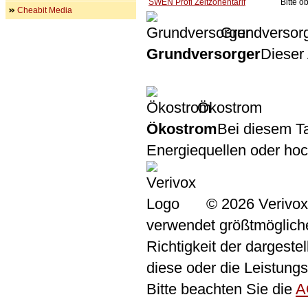
SWEN Profi Zeitzonentarif
Bitte 
Cheabit Media
Grundversor
Grundversorger
Dieser 
Ökostrom
Ökostrom
Bei diesem Ta
Energiequellen oder ho
© 2026 Verivox
verwendet größtmögliche 
Richtigkeit der dargeste
diese oder die Leistungs
Bitte beachten Sie die
A