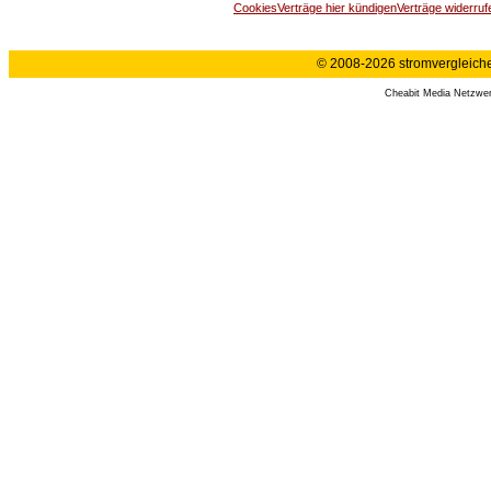
Cookies
Verträge hier kündigen
Verträge widerruf
© 2008-2026 stromvergleiche.
Cheabit Media Netzwe