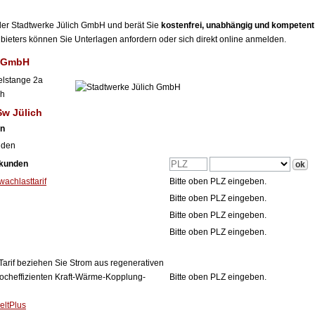
r der Stadtwerke Jülich GmbH und berät Sie
kostenfrei, unabhängig und kompetent
Anbieters können Sie Unterlagen anfordern oder sich direkt online anmelden.
h GmbH
elstange 2a
ch
Sw Jülich
en
nden
tkunden
achlasttarif
Bitte oben PLZ eingeben.
Bitte oben PLZ eingeben.
Bitte oben PLZ eingeben.
Bitte oben PLZ eingeben.
Tarif beziehen Sie Strom aus regenerativen
ocheffizienten Kraft-Wärme-Kopplung-
Bitte oben PLZ eingeben.
eltPlus