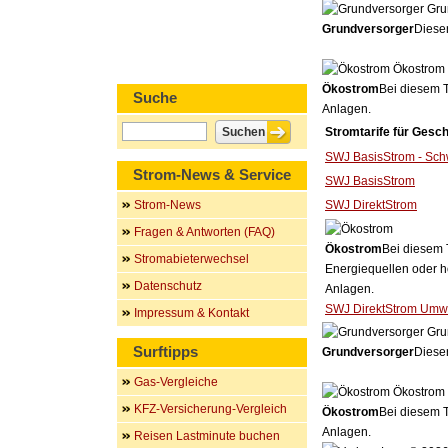
Gru
Grundversorger
Dieser
Ökostrom
Ökostrom
Bei diesem T
Suche
Anlagen.
Stromtarife für Gesc
SWJ BasisStrom - Schw
Strom-News & Service
SWJ BasisStrom
Strom-News
SWJ DirektStrom
Fragen & Antworten (FAQ)
Ökostrom
Bei diesem 
Stromabieterwechsel
Energiequellen oder h
Datenschutz
Anlagen.
SWJ DirektStrom Umw
Impressum & Kontakt
Gru
Surftipps
Grundversorger
Dieser
Gas-Vergleiche
Ökostrom
KFZ-Versicherung-Vergleich
Ökostrom
Bei diesem T
Anlagen.
Reisen Lastminute buchen