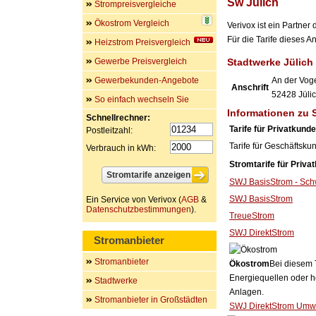
Sw Jülich
Strompreisvergleiche
Ökostrom Vergleich
Verivox ist ein Partne
Für die Tarife dieses 
Heizstrom Preisvergleich
Gewerbe Preisvergleich
Stadtwerke Jülic
Gewerbekunden-Angebote
An der Vog
Anschrift
52428
Jüli
So einfach wechseln Sie
Informationen zu 
Schnellrechner:
Tarife für Privatkund
Postleitzahl:
Tarife für Geschäftsku
Verbrauch in kWh:
Stromtarife für Priva
SWJ BasisStrom - Schw
SWJ BasisStrom
Ein Service von Verivox (
AGB
&
Datenschutzbestimmungen
).
TreueStrom
SWJ DirektStrom
Stromanbieter
Stromanbieter
Ökostrom
Bei diesem 
Energiequellen oder h
Stadtwerke
Anlagen.
Stromanbieter in Großstädten
SWJ DirektStrom Umw