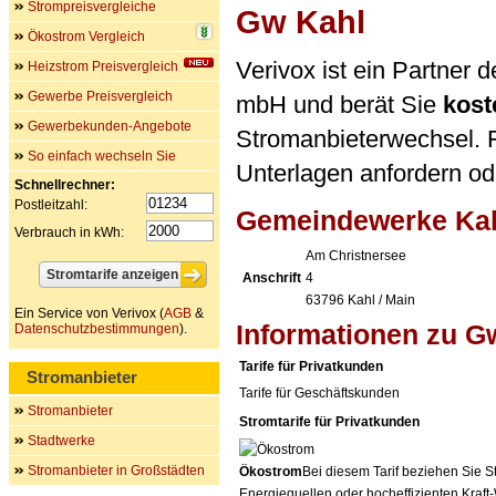
Strompreisvergleiche
Gw Kahl
Ökostrom Vergleich
Verivox ist ein Partner
Heizstrom Preisvergleich
Gewerbe Preisvergleich
mbH und berät Sie
kost
Gewerbekunden-Angebote
Stromanbieterwechsel. F
So einfach wechseln Sie
Unterlagen anfordern ode
Schnellrechner:
Postleitzahl:
Gemeindewerke Kah
Verbrauch in kWh:
Am Christnersee
Anschrift
4
63796
Kahl / Main
Ein Service von Verivox (
AGB
&
Informationen zu G
Datenschutzbestimmungen
).
Tarife für Privatkunden
Stromanbieter
Tarife für Geschäftskunden
Stromanbieter
Stromtarife für Privatkunden
Stadtwerke
Stromanbieter in Großstädten
Ökostrom
Bei diesem Tarif beziehen Sie S
Energiequellen oder hocheffizienten Kraf