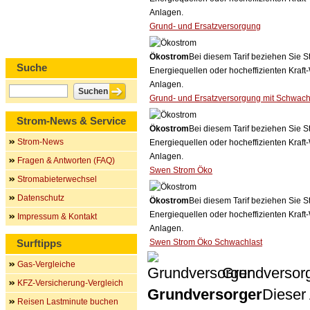
Anlagen.
Grund- und Ersatzversorgung
Ökostrom
Bei diesem Tarif beziehen Sie S
Suche
Energiequellen oder hocheffizienten Kraf
Anlagen.
Grund- und Ersatzversorgung mit Schwach
Strom-News & Service
Ökostrom
Bei diesem Tarif beziehen Sie S
Strom-News
Energiequellen oder hocheffizienten Kraf
Anlagen.
Fragen & Antworten (FAQ)
Swen Strom Öko
Stromabieterwechsel
Datenschutz
Ökostrom
Bei diesem Tarif beziehen Sie S
Energiequellen oder hocheffizienten Kraf
Impressum & Kontakt
Anlagen.
Surftipps
Swen Strom Öko Schwachlast
Gas-Vergleiche
Grundversor
KFZ-Versicherung-Vergleich
Grundversorger
Dieser 
Reisen Lastminute buchen