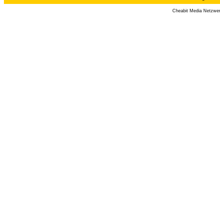
Cheabit Media Netzwe