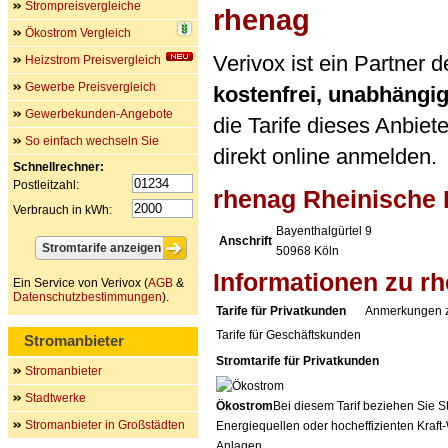
Strompreisvergleiche
rhenag
Ökostrom Vergleich
Verivox ist ein Partner
Heizstrom Preisvergleich
Gewerbe Preisvergleich
kostenfrei, unabhängi
Gewerbekunden-Angebote
die Tarife dieses Anbiet
So einfach wechseln Sie
direkt online anmelden.
Schnellrechner:
Postleitzahl:
rhenag Rheinische 
Verbrauch in kWh:
Bayenthalgürtel 9
Anschrift
50968
Köln
Informationen zu r
Ein Service von Verivox (
AGB
&
Datenschutzbestimmungen
).
Tarife für Privatkunden
Anmerkungen 
Tarife für Geschäftskunden
Stromanbieter
Stromtarife für Privatkunden
Stromanbieter
Stadtwerke
Ökostrom
Bei diesem Tarif beziehen Sie S
Stromanbieter in Großstädten
Energiequellen oder hocheffizienten Kraf
Anlagen.