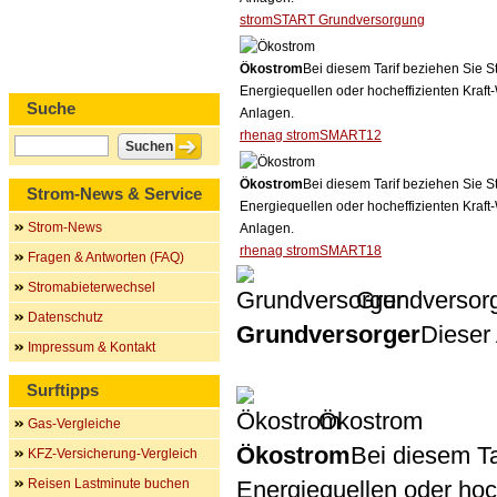
stromSTART Grundversorgung
Ökostrom
Bei diesem Tarif beziehen Sie S
Energiequellen oder hocheffizienten Kraf
Suche
Anlagen.
rhenag stromSMART12
Ökostrom
Bei diesem Tarif beziehen Sie S
Strom-News & Service
Energiequellen oder hocheffizienten Kraf
Strom-News
Anlagen.
rhenag stromSMART18
Fragen & Antworten (FAQ)
Stromabieterwechsel
Grundversor
Datenschutz
Grundversorger
Dieser 
Impressum & Kontakt
Surftipps
Ökostrom
Gas-Vergleiche
Ökostrom
Bei diesem Ta
KFZ-Versicherung-Vergleich
Reisen Lastminute buchen
Energiequellen oder ho