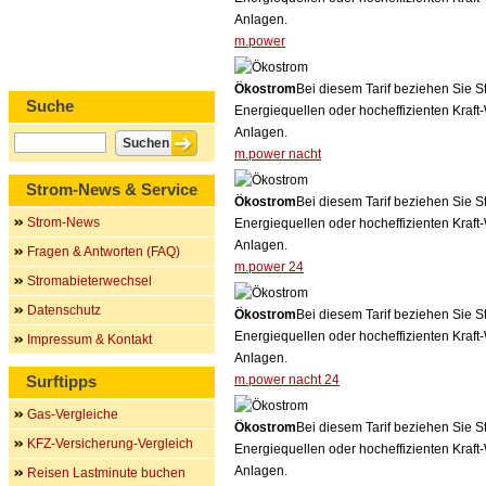
Anlagen.
m.power
Ökostrom
Bei diesem Tarif beziehen Sie S
Suche
Energiequellen oder hocheffizienten Kraf
Anlagen.
m.power nacht
Strom-News & Service
Ökostrom
Bei diesem Tarif beziehen Sie S
Strom-News
Energiequellen oder hocheffizienten Kraf
Anlagen.
Fragen & Antworten (FAQ)
m.power 24
Stromabieterwechsel
Datenschutz
Ökostrom
Bei diesem Tarif beziehen Sie S
Energiequellen oder hocheffizienten Kraf
Impressum & Kontakt
Anlagen.
Surftipps
m.power nacht 24
Gas-Vergleiche
Ökostrom
Bei diesem Tarif beziehen Sie S
KFZ-Versicherung-Vergleich
Energiequellen oder hocheffizienten Kraf
Anlagen.
Reisen Lastminute buchen