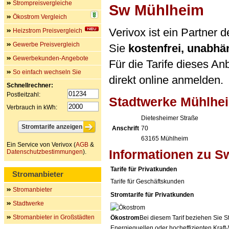
Strompreisvergleiche
Sw Mühlheim
Ökostrom Vergleich
Verivox ist ein Partne
Heizstrom Preisvergleich
Gewerbe Preisvergleich
Sie
kostenfrei, unabh
Gewerbekunden-Angebote
Für die Tarife dieses An
So einfach wechseln Sie
direkt online anmelden.
Schnellrechner:
Postleitzahl:
Stadtwerke Mühlh
Verbrauch in kWh:
Dietesheimer Straße
Anschrift
70
63165
Mühlheim
Ein Service von Verivox (
AGB
&
Informationen zu 
Datenschutzbestimmungen
).
Tarife für Privatkunden
Stromanbieter
Tarife für Geschäftskunden
Stromanbieter
Stromtarife für Privatkunden
Stadtwerke
Stromanbieter in Großstädten
Ökostrom
Bei diesem Tarif beziehen Sie S
Energiequellen oder hocheffizienten Kraf