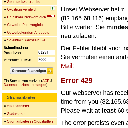
Strompreisvergleiche
Unser Webserver hat zu 
Ökostrom Vergleich
(82.165.68.116) empfan
Heizstrom Preisvergleich
Gewerbe Preisvergleich
Bitte warten Sie
mindes
Gewerbekunden-Angebote
neu zuladen.
So einfach wechseln Sie
Der Fehler bleibt auch 
Schnellrechner:
Postleitzahl:
Sie vermuten einen and
Verbrauch in kWh:
Mail
!
Error 429
Ein Service von Verivox (
AGB
&
Datenschutzbestimmungen
).
Our webserver has recei
Stromanbieter
time from you (82.165.68
Stromanbieter
Please wait
at least
60 s
Stadtwerke
The error persists even 
Stromanbieter in Großstädten