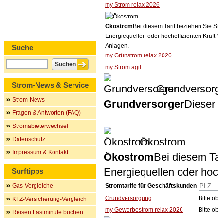
my Strom relax 2026
Ökostrom
Bei diesem Tarif beziehen Sie S
Energiequellen oder hocheffizienten Kraf
Anlagen.
Suche
my Grünstrom relax 2026
my Strom agil
Strom-News & Service
Grundversor
Strom-News
Grundversorger
Dieser 
Fragen & Antworten (FAQ)
Stromabieterwechsel
Datenschutz
Ökostrom
Impressum & Kontakt
Ökostrom
Bei diesem Ta
Energiequellen oder ho
Surftipps
Gas-Vergleiche
Stromtarife für Geschäftskunden
Grundversorgung
Bitte 
KFZ-Versicherung-Vergleich
my Gewerbestrom relax 2026
Bitte 
Reisen Lastminute buchen