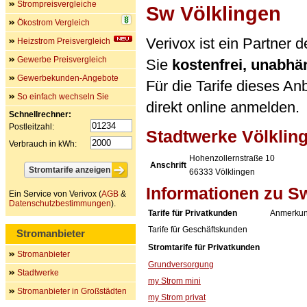
Strompreisvergleiche
Sw Völklingen
Ökostrom Vergleich
Verivox ist ein Partner
Heizstrom Preisvergleich
Gewerbe Preisvergleich
Sie
kostenfrei, unabh
Gewerbekunden-Angebote
Für die Tarife dieses An
So einfach wechseln Sie
direkt online anmelden.
Schnellrechner:
Postleitzahl:
Stadtwerke Völklin
Verbrauch in kWh:
Hohenzollernstraße 10
Anschrift
66333
Völklingen
Informationen zu S
Ein Service von Verivox (
AGB
&
Datenschutzbestimmungen
).
Tarife für Privatkunden
Anmerkun
Tarife für Geschäftskunden
Stromanbieter
Stromtarife für Privatkunden
Stromanbieter
Grundversorgung
Stadtwerke
my Strom mini
Stromanbieter in Großstädten
my Strom privat