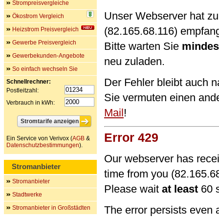
Strompreisvergleiche
Unser Webserver hat zu 
Ökostrom Vergleich
(82.165.68.116) empfan
Heizstrom Preisvergleich
Gewerbe Preisvergleich
Bitte warten Sie
mindes
Gewerbekunden-Angebote
neu zuladen.
So einfach wechseln Sie
Der Fehler bleibt auch 
Schnellrechner:
Postleitzahl:
Sie vermuten einen and
Verbrauch in kWh:
Mail
!
Error 429
Ein Service von Verivox (
AGB
&
Datenschutzbestimmungen
).
Our webserver has recei
Stromanbieter
time from you (82.165.68
Stromanbieter
Please wait
at least
60 s
Stadtwerke
The error persists even 
Stromanbieter in Großstädten