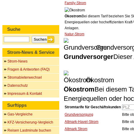
Family-Strom
Ökostrom
Bei diesem Tarif beziehen Sie S
Energiequellen oder hocheffizienten Kraf
Anlagen.
Suche
Natur-Strom
Grundversor
Strom-News & Service
Grundversorger
Dieser 
Strom-News
Fragen & Antworten (FAQ)
Stromabieterwechsel
Ökostrom
Datenschutz
Ökostrom
Bei diesem Ta
Impressum & Kontakt
Energiequellen oder ho
Surftipps
Stromtarife für Geschäftskunden
Gas-Vergleiche
Grundversorgung
Bitte 
Altmark-Havel-Strom
Bitte 
KFZ-Versicherung-Vergleich
Altmark Strom
Bitte 
Reisen Lastminute buchen