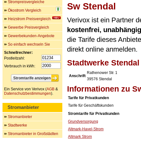
Strompreisvergleiche
Sw Stendal
Ökostrom Vergleich
Verivox ist ein Partner
Heizstrom Preisvergleich
Gewerbe Preisvergleich
kostenfrei, unabhängi
Gewerbekunden-Angebote
die Tarife dieses Anbiet
So einfach wechseln Sie
direkt online anmelden.
Schnellrechner:
Postleitzahl:
Stadtwerke Stenda
Verbrauch in kWh:
Rathenower Str. 1
Anschrift
39576
Stendal
Informationen zu S
Ein Service von Verivox (
AGB
&
Datenschutzbestimmungen
).
Tarife für Privatkunden
Tarife für Geschäftskunden
Stromanbieter
Stromtarife für Privatkunden
Stromanbieter
Grundversorgung
Stadtwerke
Altmark-Havel-Strom
Stromanbieter in Großstädten
Altmark Strom