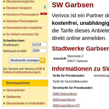
Strompreisvergleiche
SW Garbsen
Ökostrom Vergleich
Verivox ist ein Partner
Heizstrom Preisvergleich
Gewerbe Preisvergleich
kostenfrei, unabhängi
Gewerbekunden-Angebote
die Tarife dieses Anbiet
So einfach wechseln Sie
direkt online anmelden.
Schnellrechner:
Postleitzahl:
Stadtwerke Garbs
Verbrauch in kWh:
Steinriede 3
Anschrift
30827
Garbsen
Informationen zu 
Ein Service von Verivox (
AGB
&
Datenschutzbestimmungen
).
Tarife für Privatkunden
Anmerkung
Tarife für Geschäftskunden
Stromanbieter
Stromtarife für Privatkunden
Stromanbieter
SWG-OnlineStrom
Stadtwerke
SWG-basisStrom
Stromanbieter in Großstädten
SWG-basisStrom DT