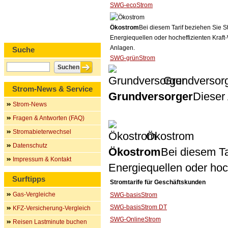
SWG-ecoStrom
Ökostrom
Bei diesem Tarif beziehen Sie S
Energiequellen oder hocheffizienten Kraf
Anlagen.
Suche
SWG-grünStrom
Grundversor
Strom-News & Service
Grundversorger
Dieser 
Strom-News
Fragen & Antworten (FAQ)
Stromabieterwechsel
Ökostrom
Datenschutz
Ökostrom
Bei diesem Ta
Impressum & Kontakt
Energiequellen oder ho
Surftipps
Stromtarife für Geschäftskunden
Gas-Vergleiche
SWG-basisStrom
SWG-basisStrom DT
KFZ-Versicherung-Vergleich
SWG-OnlineStrom
Reisen Lastminute buchen