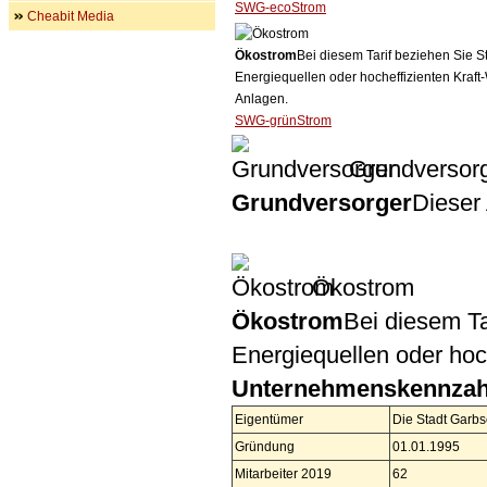
SWG-ecoStrom
Cheabit Media
Ökostrom
Bei diesem Tarif beziehen Sie S
Energiequellen oder hocheffizienten Kraf
Anlagen.
SWG-grünStrom
Grundversor
Grundversorger
Dieser 
Ökostrom
Ökostrom
Bei diesem Ta
Energiequellen oder ho
Unternehmenskennzah
Eigentümer
Die Stadt Garbs
Gründung
01.01.1995
Mitarbeiter 2019
62