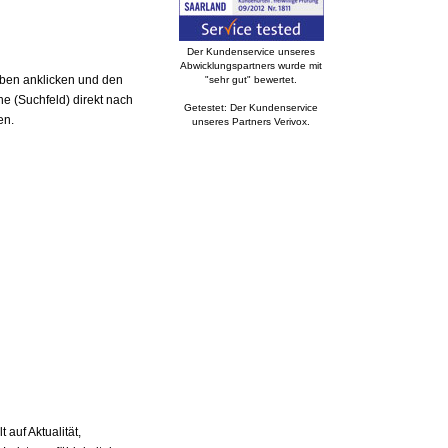
Der Kundenservice unseres
Abwicklungspartners wurde mit
aben anklicken und den
"sehr gut" bewertet.
e (Suchfeld) direkt nach
Getestet: Der Kundenservice
en.
unseres Partners Verivox.
auf Aktualität,