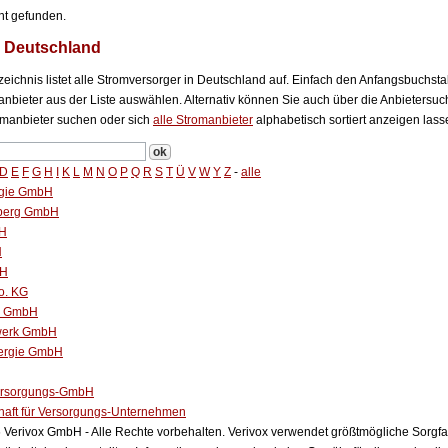
ht gefunden.
n Deutschland
eichnis listet alle Stromversorger in Deutschland auf. Einfach den Anfangsbuchst
bieter aus der Liste auswählen. Alternativ können Sie auch über die Anbietersuch
manbieter suchen oder sich
alle Stromanbieter
alphabetisch sortiert anzeigen lass
D
E
F
G
H
I
K
L
M
N
O
P
Q
R
S
T
Ü
V
W
Y
Z
-
alle
gie GmbH
rberg GmbH
bH
H
bH
o. KG
ke GmbH
dwerk GmbH
ergie GmbH
ersorgungs-GmbH
haft für Versorgungs-Unternehmen
Verivox GmbH - Alle Rechte vorbehalten. Verivox verwendet größtmögliche Sorgfalt 