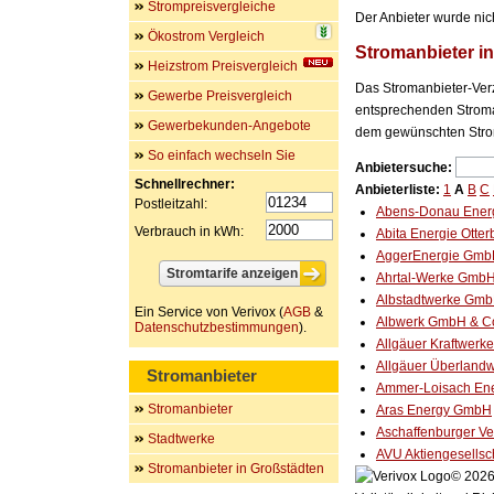
Strompreisvergleiche
Der Anbieter wurde nic
Ökostrom Vergleich
Stromanbieter i
Heizstrom Preisvergleich
Das Stromanbieter-Verz
Gewerbe Preisvergleich
entsprechenden Stroman
Gewerbekunden-Angebote
dem gewünschten Stro
So einfach wechseln Sie
Anbietersuche:
Schnellrechner:
Anbieterliste:
1
A
B
C
Postleitzahl:
Abens-Donau Ener
Verbrauch in kWh:
Abita Energie Otte
AggerEnergie Gm
Ahrtal-Werke Gmb
Albstadtwerke Gm
Ein Service von Verivox (
AGB
&
Albwerk GmbH & C
Datenschutzbestimmungen
).
Allgäuer Kraftwer
Allgäuer Überlan
Stromanbieter
Ammer-Loisach En
Stromanbieter
Aras Energy GmbH
Aschaffenburger V
Stadtwerke
AVU Aktiengesellsc
Stromanbieter in Großstädten
© 2026 