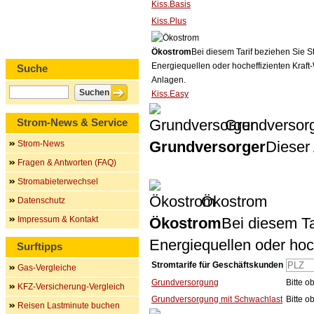
Kiss.Basis
Kiss.Plus
Ökostrom
Bei diesem Tarif beziehen Sie S
Energiequellen oder hocheffizienten Kraf
Suche
Anlagen.
Kiss.Easy
Strom-News & Service
Grundversor
Grundversorger
Dieser 
Strom-News
Fragen & Antworten (FAQ)
Stromabieterwechsel
Ökostrom
Datenschutz
Impressum & Kontakt
Ökostrom
Bei diesem Ta
Energiequellen oder ho
Surftipps
Stromtarife für Geschäftskunden
Gas-Vergleiche
Grundversorgung
Bitte 
KFZ-Versicherung-Vergleich
Grundversorgung mit Schwachlast
Bitte 
Reisen Lastminute buchen