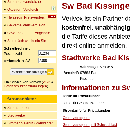
Strompreisvergleiche
Sw Bad Kissing
Ökostrom Vergleich
Verivox ist ein Partner
Heizstrom Preisvergleich
Gewerbe Preisvergleich
kostenfrei, unabhängi
Gewerbekunden-Angebote
die Tarife dieses Anbiet
So einfach wechseln Sie
direkt online anmelden.
Schnellrechner:
Postleitzahl:
Stadtwerke Bad Ki
Verbrauch in kWh:
Würzburger Straße 5
Anschrift
97688
Bad
Kissingen
Ein Service von Verivox (
AGB
&
Informationen zu S
Datenschutzbestimmungen
).
Tarife für Privatkunden
Stromanbieter
Tarife für Geschäftskunden
Stromanbieter
Stromtarife für Privatkunden
Stadtwerke
Grundversorgung
Stromanbieter in Großstädten
Grundversorgung mit Schwachlast