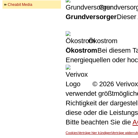
Cheabit Media
Grundversor
Grundversorger
Dieser 
Ökostrom
Ökostrom
Bei diesem Ta
Energiequellen oder ho
© 2026 Verivox
verwendet größtmögliche 
Richtigkeit der dargeste
diese oder die Leistungs
Bitte beachten Sie die
A
Cookies
Verträge hier kündigen
Verträge widerruf