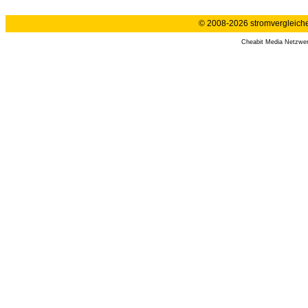
© 2008-2026 stromvergleiche.
Cheabit Media Netzwe