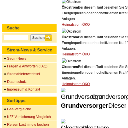
Ökostrom
Bei diesem Tarif beziehen Sie S
Energiequellen oder hocheffizienten Kraf
Anlagen.
Heimatstrom ÖKO
Suche
Ökostrom
Bei diesem Tarif beziehen Sie S
Energiequellen oder hocheffizienten Kraf
Anlagen.
Strom-News & Service
Heimatstrom ÖKO
Strom-News
Fragen & Antworten (FAQ)
Ökostrom
Bei diesem Tarif beziehen Sie S
Energiequellen oder hocheffizienten Kraf
Stromabieterwechsel
Anlagen.
Datenschutz
Heimatstrom ÖKO
Impressum & Kontakt
Grundversor
Surftipps
Grundversorger
Dieser 
Gas-Vergleiche
KFZ-Versicherung-Vergleich
Reisen Lastminute buchen
Ökostrom