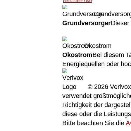
Heimatstrom ÖKO
Grundversor
Grundversorger
Dieser 
Ökostrom
Ökostrom
Bei diesem Ta
Energiequellen oder ho
© 2026 Verivox
verwendet größtmögliche 
Richtigkeit der dargeste
diese oder die Leistungs
Bitte beachten Sie die
A