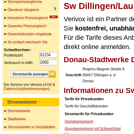
Strompreisvergleiche
Sw Dillingen/Lau
Ökostrom Vergleich
Verivox ist ein Partner
Heizstrom Preisvergleich
Gewerbe Preisvergleich
Sie
kostenfrei, unabh
Gewerbekunden-Angebote
Für die Tarife dieses An
So einfach wechseln Sie
direkt online anmelden.
Schnellrechner:
Postleitzahl:
Donau-Stadtwerke D
Verbrauch in kWh:
Regens-Wagner-Straße 8
Anschrift
89407
Dillingen a. d.
Donau
Ein Service von Verivox (
AGB
&
Informationen zu Sw
Datenschutzbestimmungen
).
Tarife für Privatkunden
Stromanbieter
Tarife für Geschäftskunden
Stromanbieter
Stromtarife für Privatkunden
Stadtwerke
Grundversorgung
Stromanbieter in Großstädten
Grundversorgung mit Schwachlast