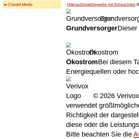
Cheabit Media
OrtenauDirekt/Gewerbe mit Schwachlast
B
Grundversor
Grundversorger
Dieser 
Ökostrom
Ökostrom
Bei diesem Ta
Energiequellen oder ho
© 2026 Verivox
verwendet größtmögliche 
Richtigkeit der dargeste
diese oder die Leistungs
Bitte beachten Sie die
A