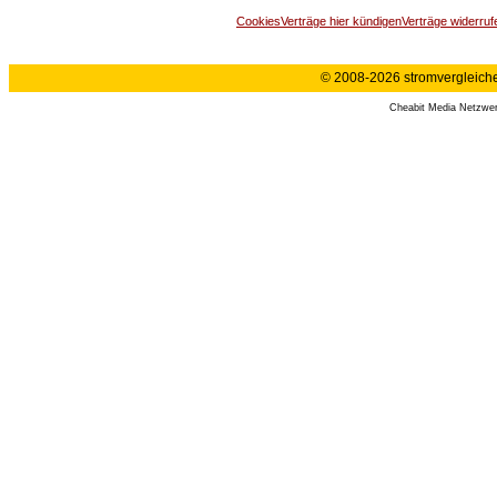
Cookies
Verträge hier kündigen
Verträge widerruf
© 2008-2026 stromvergleiche.
Cheabit Media Netzwe