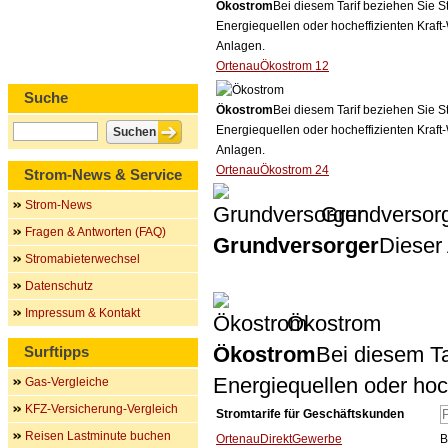
Ökostrom
Bei diesem Tarif beziehen Sie S
Energiequellen oder hocheffizienten Kraf
Anlagen.
OrtenauÖkostrom 12
Suche
Ökostrom
Bei diesem Tarif beziehen Sie S
Energiequellen oder hocheffizienten Kraf
Anlagen.
OrtenauÖkostrom 24
Strom-News & Service
Strom-News
Grundversor
Fragen & Antworten (FAQ)
Grundversorger
Dieser 
Stromabieterwechsel
Datenschutz
Impressum & Kontakt
Ökostrom
Ökostrom
Bei diesem Ta
Surftipps
Energiequellen oder ho
Gas-Vergleiche
KFZ-Versicherung-Vergleich
Stromtarife für Geschäftskunden
Reisen Lastminute buchen
OrtenauDirektGewerbe
B