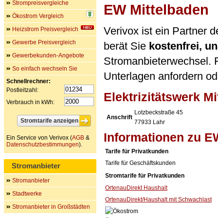
Strompreisvergleiche
EW Mittelbaden
Ökostrom Vergleich
Verivox ist ein Partner 
Heizstrom Preisvergleich
Gewerbe Preisvergleich
berät Sie
kostenfrei, 
Gewerbekunden-Angebote
Stromanbieterwechsel. F
So einfach wechseln Sie
Unterlagen anfordern ode
Schnellrechner:
Postleitzahl:
Elektrizitätswerk M
Verbrauch in kWh:
Lotzbeckstraße 45
Anschrift
77933
Lahr
Informationen zu E
Ein Service von Verivox (
AGB
&
Datenschutzbestimmungen
).
Tarife für Privatkunden
Tarife für Geschäftskunden
Stromanbieter
Stromtarife für Privatkunden
Stromanbieter
OrtenauDirekt Haushalt
Stadtwerke
OrtenauDirekt/Haushalt mit Schwachlast
Stromanbieter in Großstädten