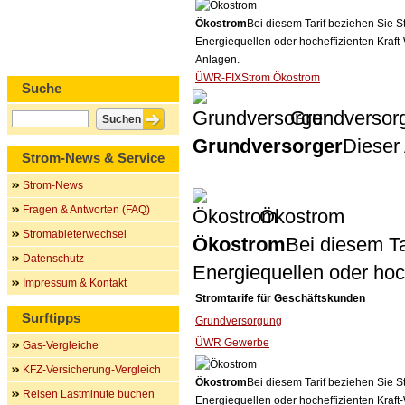
Ökostrom
Bei diesem Tarif beziehen Sie S
Energiequellen oder hocheffizienten Kraf
Anlagen.
ÜWR-FIXStrom Ökostrom
Suche
Grundversor
Grundversorger
Dieser 
Strom-News & Service
Strom-News
Fragen & Antworten (FAQ)
Ökostrom
Stromabieterwechsel
Ökostrom
Bei diesem Ta
Datenschutz
Energiequellen oder ho
Impressum & Kontakt
Stromtarife für Geschäftskunden
Surftipps
Grundversorgung
ÜWR Gewerbe
Gas-Vergleiche
KFZ-Versicherung-Vergleich
Ökostrom
Bei diesem Tarif beziehen Sie S
Reisen Lastminute buchen
Energiequellen oder hocheffizienten Kraf