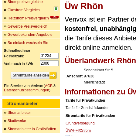
Strompreisvergleiche
Üw Rhön
Ökostrom Vergleich
Verivox ist ein Partner
Heizstrom Preisvergleich
Gewerbe Preisvergleich
kostenfrei, unabhängi
Gewerbekunden-Angebote
die Tarife dieses Anbiet
So einfach wechseln Sie
direkt online anmelden.
Schnellrechner:
Postleitzahl:
Überlandwerk Rhö
Verbrauch in kWh:
Sondheimer Str. 5
Anschrift
97638
Mellrichstadt
Ein Service von Verivox (
AGB
&
Informationen zu 
Datenschutzbestimmungen
).
Tarife für Privatkunden
Stromanbieter
Tarife für Geschäftskunden
Stromanbieter
Stromtarife für Privatkunden
Stadtwerke
Grundversorgung
Stromanbieter in Großstädten
ÜWR-FIXStrom