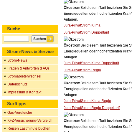
Ökostrom
Bei diesem Tarif beziehen Sie S
Energiequellen oder hocheffizienten Kraf
Anlagen.
Jura-PrivatStrom Klima
Suche
Jura-PrivatStrom Doppeltarif
Ökostrom
Bei diesem Tarif beziehen Sie S
Strom-News & Service
Energiequellen oder hocheffizienten Kraf
Anlagen.
Strom-News
Jura-PrivatStrom Klima Doppeltarif
Fragen & Antworten (FAQ)
Jura-PrivatStrom Regio
Stromabieterwechsel
Ökostrom
Bei diesem Tarif beziehen Sie S
Datenschutz
Energiequellen oder hocheffizienten Kraf
Impressum & Kontakt
Anlagen.
Jura-PrivatStrom Klima Regio
Surftipps
Jura-PrivatStrom Regio Doppeltarif
Gas-Vergleiche
KFZ-Versicherung-Vergleich
Ökostrom
Bei diesem Tarif beziehen Sie S
Energiequellen oder hocheffizienten Kraf
Reisen Lastminute buchen