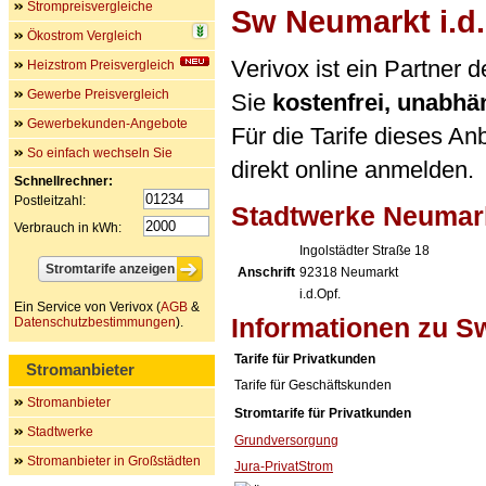
Strompreisvergleiche
Sw Neumarkt i.d.
Ökostrom Vergleich
Verivox ist ein Partner 
Heizstrom Preisvergleich
Gewerbe Preisvergleich
Sie
kostenfrei, unabh
Gewerbekunden-Angebote
Für die Tarife dieses An
So einfach wechseln Sie
direkt online anmelden.
Schnellrechner:
Postleitzahl:
Stadtwerke Neumark
Verbrauch in kWh:
Ingolstädter Straße 18
Anschrift
92318
Neumarkt
i.d.Opf.
Ein Service von Verivox (
AGB
&
Informationen zu Sw
Datenschutzbestimmungen
).
Tarife für Privatkunden
Stromanbieter
Tarife für Geschäftskunden
Stromanbieter
Stromtarife für Privatkunden
Stadtwerke
Grundversorgung
Stromanbieter in Großstädten
Jura-PrivatStrom