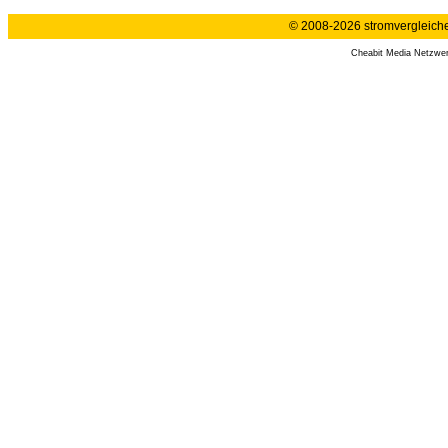
© 2008-2026 stromvergleiche.
Cheabit Media Netzwe