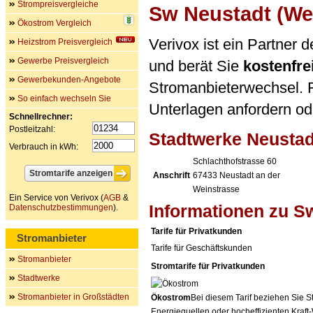
Strompreisvergleiche
Sw Neustadt (Wei
Ökostrom Vergleich
Verivox ist ein Partner
Heizstrom Preisvergleich
Gewerbe Preisvergleich
und berät Sie
kostenfre
Gewerbekunden-Angebote
Stromanbieterwechsel. F
So einfach wechseln Sie
Unterlagen anfordern ode
Schnellrechner:
Postleitzahl:
Stadtwerke Neusta
Verbrauch in kWh:
Schlachthofstrasse 60
Anschrift
67433
Neustadt an der
Weinstrasse
Ein Service von Verivox (
AGB
&
Informationen zu S
Datenschutzbestimmungen
).
Tarife für Privatkunden
Stromanbieter
Tarife für Geschäftskunden
Stromanbieter
Stromtarife für Privatkunden
Stadtwerke
Stromanbieter in Großstädten
Ökostrom
Bei diesem Tarif beziehen Sie S
Energiequellen oder hocheffizienten Kraf