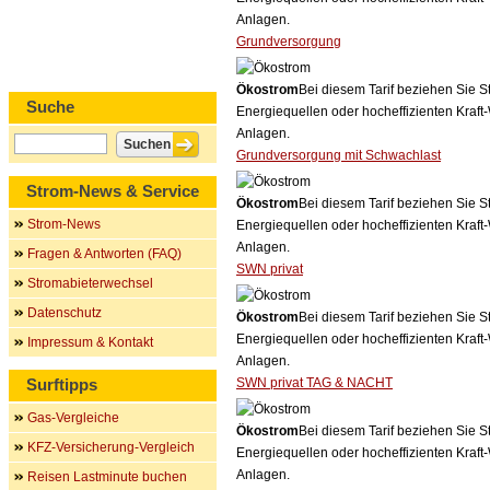
Anlagen.
Grundversorgung
Ökostrom
Bei diesem Tarif beziehen Sie S
Suche
Energiequellen oder hocheffizienten Kraf
Anlagen.
Grundversorgung mit Schwachlast
Strom-News & Service
Ökostrom
Bei diesem Tarif beziehen Sie S
Strom-News
Energiequellen oder hocheffizienten Kraf
Anlagen.
Fragen & Antworten (FAQ)
SWN privat
Stromabieterwechsel
Datenschutz
Ökostrom
Bei diesem Tarif beziehen Sie S
Energiequellen oder hocheffizienten Kraf
Impressum & Kontakt
Anlagen.
Surftipps
SWN privat TAG & NACHT
Gas-Vergleiche
Ökostrom
Bei diesem Tarif beziehen Sie S
KFZ-Versicherung-Vergleich
Energiequellen oder hocheffizienten Kraf
Anlagen.
Reisen Lastminute buchen