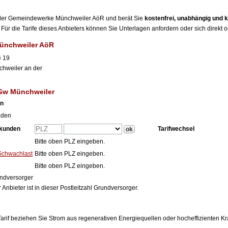
er der Gemeindewerke Münchweiler AöR und berät Sie
kostenfrei, unabhängig und 
Für die Tarife dieses Anbieters können Sie Unterlagen anfordern oder sich direkt 
ünchweiler AöR
e 19
hweiler an der
 Gw Münchweiler
en
nden
tkunden
Tarifwechsel
Bitte oben PLZ eingeben.
Schwachlast
Bitte oben PLZ eingeben.
Bitte oben PLZ eingeben.
ndversorger
 Anbieter ist in dieser Postleitzahl Grundversorger.
arif beziehen Sie Strom aus regenerativen Energiequellen oder hocheffizienten 