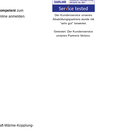
kompetent
zum
Der Kundenservice unseres
online anmelden.
Abwicklungspartners wurde mit
"sehr gut" bewertet.
Getestet: Der Kundenservice
unseres Partners Verivox.
Kraft-Wärme-Kopplung-