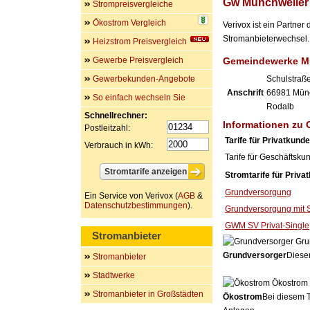
Gw Münchweiler
Strompreisvergleiche
Ökostrom Vergleich
Verivox ist ein Partn
Stromanbieterwechsel. 
Heizstrom Preisvergleich
Gewerbe Preisvergleich
Gemeindewerke M
Gewerbekunden-Angebote
Schulstraß
Anschrift
66981
Münc
So einfach wechseln Sie
Rodalb
Schnellrechner:
Informationen zu
Postleitzahl:
Tarife für Privatkund
Verbrauch in kWh:
Tarife für Geschäftsku
Stromtarife für Priva
Grundversorgung
Ein Service von Verivox (
AGB
&
Datenschutzbestimmungen
).
Grundversorgung mit 
GWM SV Privat-Single
Stromanbieter
Gru
Grundversorger
Dieser
Stromanbieter
Stadtwerke
Ökostrom
Stromanbieter in Großstädten
Ökostrom
Bei diesem T