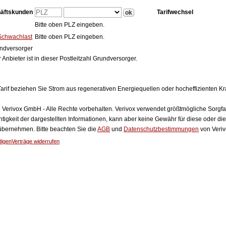
häftskunden
Tarifwechsel
Bitte oben PLZ eingeben.
Schwachlast
Bitte oben PLZ eingeben.
ndversorger
 Anbieter ist in dieser Postleitzahl Grundversorger.
arif beziehen Sie Strom aus regenerativen Energiequellen oder hocheffizienten 
Verivox GmbH - Alle Rechte vorbehalten. Verivox verwendet größtmögliche Sorgfalt 
htigkeit der dargestellten Informationen, kann aber keine Gewähr für diese oder die
 übernehmen. Bitte beachten Sie die
AGB
und
Datenschutzbestimmungen
von Veriv
digen
Verträge widerrufen