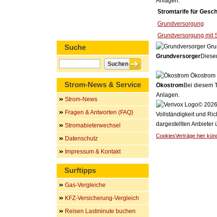
Anlagen.
Stromtarife für Gesc
Grundversorgung
Grundversorgung mit 
Suche
Gru
Grundversorger
Dieser
Ökostrom
Strom-News & Service
Ökostrom
Bei diesem T
Anlagen.
Strom-News
© 2026 
Fragen & Antworten (FAQ)
Vollständigkeit und Ric
dargestellten Anbieter
Stromabieterwechsel
Cookies
Verträge hier kün
Datenschutz
Impressum & Kontakt
Surftipps
Gas-Vergleiche
KFZ-Versicherung-Vergleich
Reisen Lastminute buchen