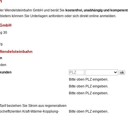
n
r der Wendelsteinbahn GmbH und berät Sie
kostenfrei, unabhängig und kompetent
Anbieters können Sie Unterlagen anfordern oder sich direkt online anmelden.
 GmbH
g 30
rg
 Wendelsteinbahn
en
nden
tkunden
Bitte oben PLZ eingeben.
Bitte oben PLZ eingeben.
Bitte oben PLZ eingeben.
Tarif beziehen Sie Strom aus regenerativen
ocheffizienten Kraft-Wärme-Kopplung-
Bitte oben PLZ eingeben.