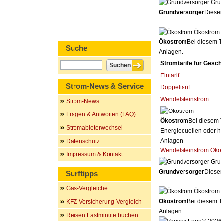
Gru
Grundversorger
Dieser
Ökostrom
Ökostrom
Bei diesem T
Suche
Anlagen.
Stromtarife für Gesc
Eintarif
Strom-News & Service
Doppeltarif
Wendelsteinstrom
Strom-News
Fragen & Antworten (FAQ)
Ökostrom
Bei diesem 
Stromabieterwechsel
Energiequellen oder h
Anlagen.
Datenschutz
Wendelsteinstrom Öko
Impressum & Kontakt
Gru
Grundversorger
Dieser
Surftipps
Gas-Vergleiche
Ökostrom
Ökostrom
Bei diesem T
KFZ-Versicherung-Vergleich
Anlagen.
Reisen Lastminute buchen