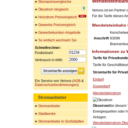
Wendelsteinbah
Strompreisvergleiche
Ökostrom Vergleich
Verivox ist ein Partne
Für die Tarife dieses 
Heizstrom Preisvergleich
Gewerbe Preisvergleich
Wendelsteinbahn
Gewerbekunden-Angebote
Kerschelwe
Anschrift
83098
So einfach wechseln Sie
Brannenbu
Schnellrechner:
Informationen zu
Postleitzahl:
Tarife für Privatkund
Verbrauch in kWh:
Tarife für Geschäftsku
Stromtarife für Priva
Eintarif
Ein Service von Verivox (
AGB
&
Datenschutzbestimmungen
).
Doppeltarif
Wendelsteinstrom
Stromanbieter
Ökostrom
Bei diesem 
Stromanbieter
Energiequellen oder h
Stadtwerke
Anlagen.
Stromanbieter in Großstädten
Wendelsteinstrom Öko