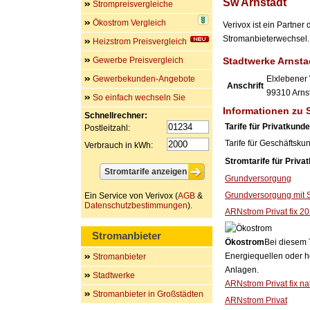
Sw Arnstadt
Strompreisvergleiche
Ökostrom Vergleich
Verivox ist ein Partne
Stromanbieterwechsel. 
Heizstrom Preisvergleich
Gewerbe Preisvergleich
Stadtwerke Arnst
Gewerbekunden-Angebote
Elxlebener
Anschrift
99310
Arns
So einfach wechseln Sie
Informationen zu 
Schnellrechner:
Tarife für Privatkund
Postleitzahl:
Tarife für Geschäftsku
Verbrauch in kWh:
Stromtarife für Priva
Grundversorgung
Grundversorgung mit 
Ein Service von Verivox (
AGB
&
Datenschutzbestimmungen
).
ARNstrom Privat fix 2
Stromanbieter
Ökostrom
Bei diesem 
Energiequellen oder h
Stromanbieter
Anlagen.
Stadtwerke
ARNstrom Privat fix na
Stromanbieter in Großstädten
ARNstrom Privat