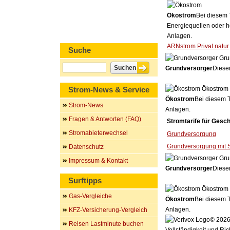
Ökostrom
Bei diesem 
Energiequellen oder h
Anlagen.
ARNstrom Privat.natur
Suche
Gru
Grundversorger
Dieser
Strom-News & Service
Ökostrom
Ökostrom
Bei diesem T
Strom-News
Anlagen.
Fragen & Antworten (FAQ)
Stromtarife für Gesc
Stromabieterwechsel
Grundversorgung
Grundversorgung mit 
Datenschutz
Gru
Impressum & Kontakt
Grundversorger
Dieser
Surftipps
Ökostrom
Gas-Vergleiche
Ökostrom
Bei diesem T
Anlagen.
KFZ-Versicherung-Vergleich
© 2026 
Reisen Lastminute buchen