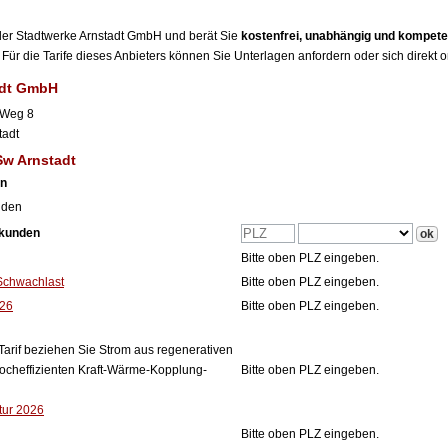
r der Stadtwerke Arnstadt GmbH und berät Sie
kostenfrei, unabhängig und kompete
Für die Tarife dieses Anbieters können Sie Unterlagen anfordern oder sich direkt 
adt GmbH
 Weg 8
tadt
Sw Arnstadt
en
nden
tkunden
Bitte oben PLZ eingeben.
Schwachlast
Bitte oben PLZ eingeben.
026
Bitte oben PLZ eingeben.
Tarif beziehen Sie Strom aus regenerativen
ocheffizienten Kraft-Wärme-Kopplung-
Bitte oben PLZ eingeben.
tur 2026
Bitte oben PLZ eingeben.